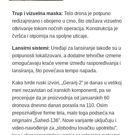
Trup i vizuelna maska:
Telo drona je potpuno
redizajnirano i obojeno u crno, što otežava vizuelno
otkrivanje tokom noćnih operacija. Konstrukcija je
čvršća i otpornija na spoljne uticaje.
Lansirni sistemi:
Uređaji za lansiranje takođe su u
potpunosti lokalizovani, a dodatne tehničke izmene
omogućavaju kraće vreme između raspoređivanja i
lansiranja, što povećava tempo napada.
Kako tvrde ruski izvori, „Geranj-2” je danas u velikoj
meri nezavistan od iranskih komponenti, pa se
procenjuje da je proizvodnja od januarskih 60
dronova dnevno danas porasla na 110. Osim
prepoznatljive forme tela, malo toga podseća na
originalni „Šahed-136”. Nove varijante uključuju i
video-navođenje za „slobodnu lovačku upotrebu”,