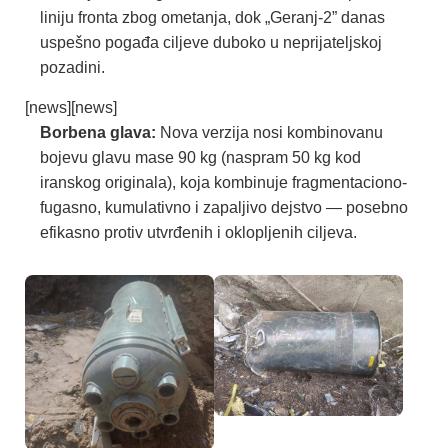
liniju fronta zbog ometanja, dok „Geranj-2” danas
uspešno pogađa ciljeve duboko u neprijateljskoj
pozadini.
[news][news]
Borbena glava:
Nova verzija nosi kombinovanu
bojevu glavu mase 90 kg (naspram 50 kg kod
iranskog originala), koja kombinuje fragmentaciono-
fugasno, kumulativno i zapaljivo dejstvo — posebno
efikasno protiv utvrđenih i oklopljenih ciljeva.