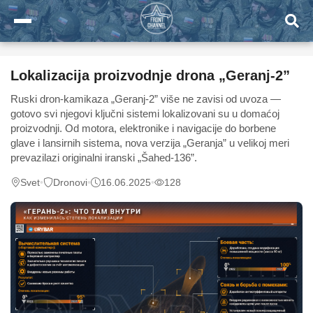
Lokalizacija proizvodnje drona „Geranj-2”
Ruski dron-kamikaza „Geranj-2” više ne zavisi od uvoza —
gotovo svi njegovi ključni sistemi lokalizovani su u domaćoj
proizvodnji. Od motora, elektronike i navigacije do borbene
glave i lansirnih sistema, nova verzija „Geranja” u velikoj meri
prevazilazi originalni iranski „Šahed-136”.
Svet
•
Dronovi
•
16.06.2025
•
128
0