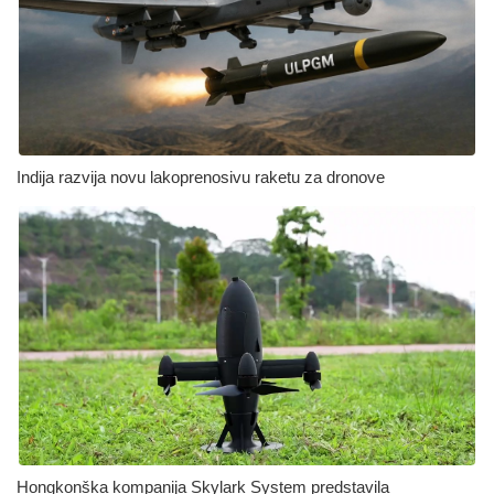
Indija razvija novu lakoprenosivu raketu za dronove
Hongkonška kompanija Skylark System predstavila