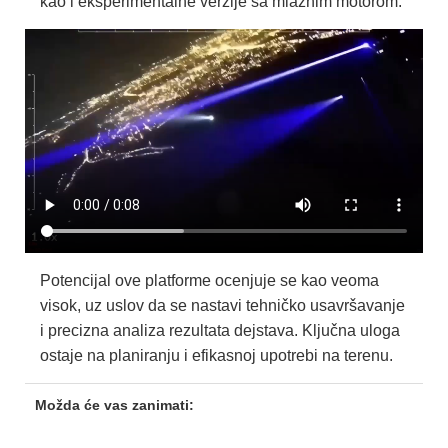
kao i eksperimentalne verzije sa mlaznim motorom.
Potencijal ove platforme ocenjuje se kao veoma
visok, uz uslov da se nastavi tehničko usavršavanje
i precizna analiza rezultata dejstava. Ključna uloga
ostaje na planiranju i efikasnoj upotrebi na terenu.
Možda će vas zanimati: