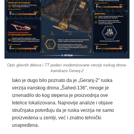
Opis glavnih delova i TT podaci modernizovane verzije ruskog drona-
kamikaze Geranj-2
Iako je dugo bilo poznato da je „Geranj-2” ruska
verzija iranskog drona „Šahed-136”, mnoge je
iznenadilo do kog stepena je proizvodnja ove
letelice lokalizovana. Najnovije analize i objave
stručnjaka potvrđuju da je ruska verzija ne samo
proizvedena u zemlji, već i znatno tehnički
unapređena.