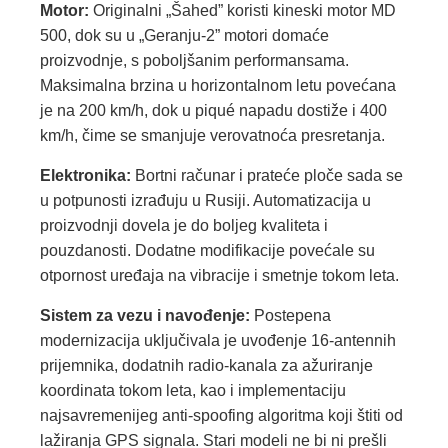
Motor:
Originalni „Šahed” koristi kineski motor MD
500, dok su u „Geranju-2” motori domaće
proizvodnje, s poboljšanim performansama.
Maksimalna brzina u horizontalnom letu povećana
je na 200 km/h, dok u piqué napadu dostiže i 400
km/h, čime se smanjuje verovatnoća presretanja.
Elektronika:
Bortni računar i prateće ploče sada se
u potpunosti izrađuju u Rusiji. Automatizacija u
proizvodnji dovela je do boljeg kvaliteta i
pouzdanosti. Dodatne modifikacije povećale su
otpornost uređaja na vibracije i smetnje tokom leta.
Sistem za vezu i navođenje:
Postepena
modernizacija uključivala je uvođenje 16-antennih
prijemnika, dodatnih radio-kanala za ažuriranje
koordinata tokom leta, kao i implementaciju
najsavremenijeg anti-spoofing algoritma koji štiti od
lažiranja GPS signala. Stari modeli ne bi ni prešli