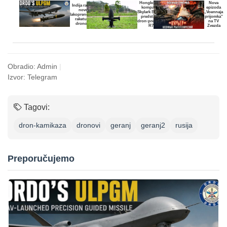
Hongkonška
Nova
Indija razvija
kompanija
epizoda
novu
Skylark System
„Voennaja
lakoprenosivu
predstavila
prijomka“
raketu za
dron‑presretač
na TV
dronove
R7
Zvezda
Obradio: Admin
|
Izvor: Telegram
Tagovi:
dron-kamikaza
dronovi
geranj
geranj2
rusija
Preporučujemo