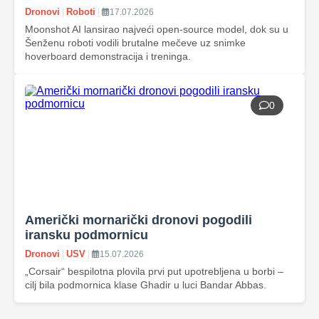
Dronovi
|
Roboti
|
17.07.2026
Moonshot AI lansirao najveći open‑source model, dok su u
Šenženu roboti vodili brutalne mečeve uz snimke
hoverboard demonstracija i treninga.
0
Američki mornarički dronovi pogodili
iransku podmornicu
Dronovi
|
USV
|
15.07.2026
„Corsair“ bespilotna plovila prvi put upotrebljena u borbi –
cilj bila podmornica klase Ghadir u luci Bandar Abbas.