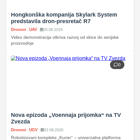
Hongkonška kompanija Skylark System
predstavila dron‑presretač R7
Dronovi
|
UAV
|
05.08.2026
Video demonstracija otkriva razvoj od skice do serijske
proizvodnje
0
Nova epizoda „Voennaja prijomka“ na TV
Zvezda
Dronovi
|
UGV
|
02.08.2026
Robotizovani kompleks „Kurier“ – univerzalna platforma