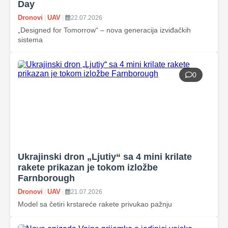
Day
Dronovi
|
UAV
|
22.07.2026
„Designed for Tomorrow“ – nova generacija izviđačkih
sistema
0
Ukrajinski dron „Ljutiy“ sa 4 mini krilate
rakete prikazan je tokom izložbe
Farnborough
Dronovi
|
UAV
|
21.07.2026
Model sa četiri krstareće rakete privukao pažnju