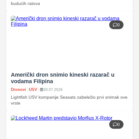
budućih ratova
0
Američki dron snimio kineski razarač u
vodama Filipina
Dronovi
|
USV
|
30.07.2026
Lightfish USV kompanije Seasats zabeležio prvi snimak ove
vrste
0