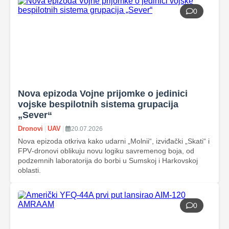
0
Nova epizoda Vojne prijomke o jedinici
vojske bespilotnih sistema grupacija
„Sever“
Dronovi
|
UAV
|
20.07.2026
Nova epizoda otkriva kako udarni „Molnii“, izviđački „Skati“ i
FPV‑dronovi oblikuju novu logiku savremenog boja, od
podzemnih laboratorija do borbi u Sumskoj i Harkovskoj
oblasti.
0