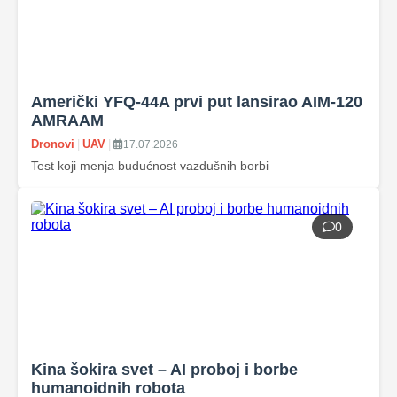
Američki YFQ‑44A prvi put lansirao AIM‑120
AMRAAM
Dronovi
|
UAV
|
17.07.2026
Test koji menja budućnost vazdušnih borbi
0
Kina šokira svet – AI proboj i borbe
humanoidnih robota