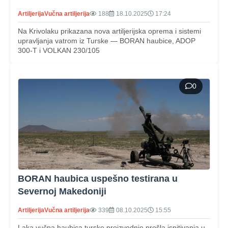
Artiljerija
Vučna artiljerija
188
18.10.2025
17:24
Na Krivolaku prikazana nova artiljerijska oprema i sistemi
upravljanja vatrom iz Turske — BORAN haubice, ADOP
300-T i VOLKAN 230/105
0
BORAN haubica uspešno testirana u
Severnoj Makedoniji
Artiljerija
Vučna artiljerija
339
08.10.2025
15:55
Laka vučna haubica turske proizvodnje prošla ispitivanja u