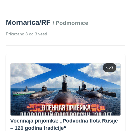
Mornarica/RF
/ Podmornice
Prikazano 3 od 3 vesti
0
Voennaja prijomka: „Podvodna flota Rusije
– 120 godina tradicije“