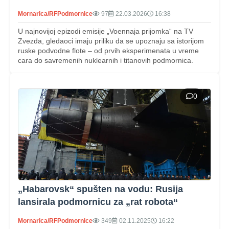
Mornarica/RF
Podmornice
97
22.03.2026
16:38
U najnovijoj epizodi emisije „Voennaja prijomka“ na TV
Zvezda, gledaoci imaju priliku da se upoznaju sa istorijom
ruske podvodne flote – od prvih eksperimenata u vreme
cara do savremenih nuklearnih i titanovih podmornica.
0
„Habarovsk“ spušten na vodu: Rusija
lansirala podmornicu za „rat robota“
Mornarica/RF
Podmornice
349
02.11.2025
16:22