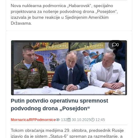
Nova nuklearna podmornica „Habarovsk“, specijalno
projektovana za nošenje podvodnog drona „Posejdon“,
izazvala je burne reakcije u Sjedinjenim Američkim
Državama.
0
Putin potvrdio operativnu spremnost
podvodnog drona „Posejdon“
Mornarica/RF
Podmornice
132
30.10.2025
12:45
Tokom obraćanja medijima 29. oktobra, predsednik Rusije
izjavio da je sistem „Status-6“ spreman za razmeštanje, a