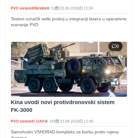
PVO sistemi
Hibridni
53
03.08.2026
13:24
Testovi označili veliki proboj u integraciji lasera u operativne
scenarije PVO
0
Kina uvodi novi protivdronovski sistem
FK‑3000
PVO sistemi
C-UAV
165
03.08.2026
12:48
Samohodni VSHORAD kompleks za borbu protiv rojeva
dronova