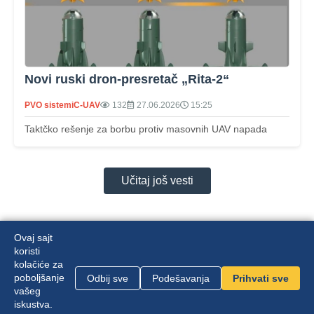
Novi ruski dron-presretač „Rita-2“
PVO sistemi
C-UAV
132
27.06.2026
15:25
Taktčko rešenje za borbu protiv masovnih UAV napada
Učitaj još vesti
Ovaj sajt
koristi
kolačiće za
poboljšanje
Odbij sve
Podešavanja
Prihvati sve
Mapa sajta
|
Politika privatnosti
vašeg
iskustva.
Zvanični sajt Front Channel | © 2026 |