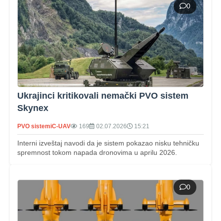
0
Ukrajinci kritikovali nemački PVO sistem
Skynex
PVO sistemi
C-UAV
169
02.07.2026
15:21
Interni izveštaj navodi da je sistem pokazao nisku tehničku
spremnost tokom napada dronovima u aprilu 2026.
0