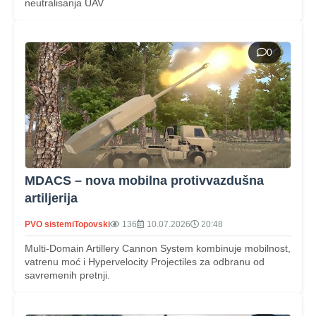
neutralisanja UAV
0
MDACS – nova mobilna protivvazdušna
artiljerija
PVO sistemi
Topovski
136
10.07.2026
20:48
Multi‑Domain Artillery Cannon System kombinuje mobilnost,
vatrenu moć i Hypervelocity Projectiles za odbranu od
savremenih pretnji.