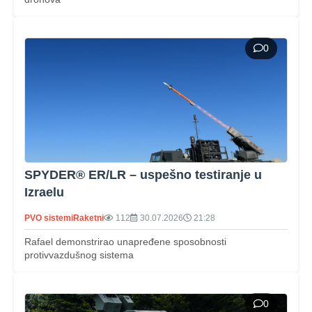
0
SPYDER® ER/LR – uspešno testiranje u
Izraelu
PVO sistemi
Raketni
112
30.07.2026
21:28
Rafael demonstrirao unapređene sposobnosti
protivvazdušnog sistema
0