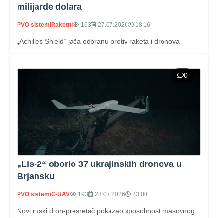
milijarde dolara
PVO sistemi
Raketni
163
27.07.2026
18:16
„Achilles Shield“ jača odbranu protiv raketa i dronova
0
„Lis‑2“ oborio 37 ukrajinskih dronova u
Brjansku
PVO sistemi
C-UAV
193
23.07.2026
23:00
Novi ruski dron‑presretač pokazao sposobnost masovnog