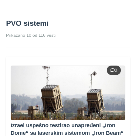
PVO sistemi
Prikazano 10 od 116 vesti
0
Izrael uspešno testirao unapređeni „Iron
Dome“ sa laserskim sistemom „Iron Beam“