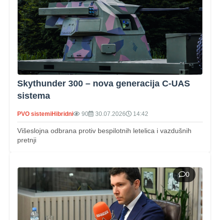
Skythunder 300 – nova generacija C‑UAS
sistema
PVO sistemi
Hibridni
90
30.07.2026
14:42
Višeslojna odbrana protiv bespilotnih letelica i vazdušnih
pretnji
0