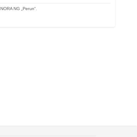
a NORA NG „Perun“.