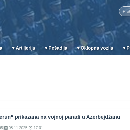
ja
▼
Artiljerija
▼
Pešadija
▼
Oklopna vozila
▼
P
erun“ prikazana na vojnoj paradi u Azerbejdžanu
95
|
08.11.2025
|
17:01