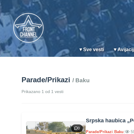
▼
Sve vesti
▼
Avijaci
Parade/Prikazi
/ Baku
Prikazano 1 od 1 vesti
Srpska haubica „P
0
Parade/Prikazi
|
Baku
|
5