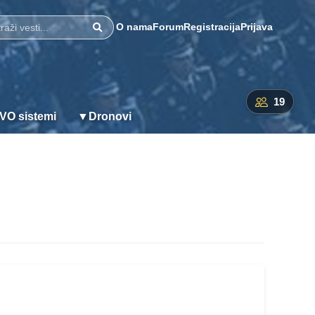
O nama
Forum
Registracija
Prijava
Pretraži
19
VO sistemi
▼
Dronovi