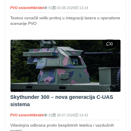
PVO sistemi
Hibridni
61
03.08.2026
13:24
Testovi označili veliki proboj u integraciji lasera u operativne
scenarije PVO
0
Skythunder 300 – nova generacija C‑UAS
sistema
PVO sistemi
Hibridni
91
30.07.2026
14:42
Višeslojna odbrana protiv bespilotnih letelica i vazdušnih
pretnji