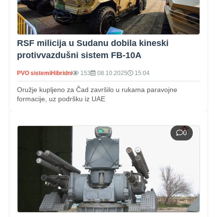
RSF milicija u Sudanu dobila kineski
protivvazdušni sistem FB-10A
PVO sistemi
Hibridni
153
08.10.2025
15:04
Oružje kupljeno za Čad završilo u rukama paravojne
formacije, uz podršku iz UAE
0