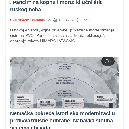
„Pancir“ na kopnu i moru: ključni štit
ruskog neba
PVO sistemi
Hibridni
276
31.08.2025
11:27
U novoj epizodi „Vojne prijemke“ prikazana modernizacija
sistema PVO „Pancir“ i iskustva sa fronta, uključujući
obaranje raketa HIMARS i ATACMS
0
Nemačka pokreće istorijsku modernizaciju
protivvazdušne odbrane: Nabavka stotina
sistema i hiljada