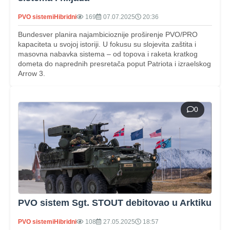
PVO sistemi
Hibridni
169
07.07.2025
20:36
Bundesver planira najambicioznije proširenje PVO/PRO
kapaciteta u svojoj istoriji. U fokusu su slojevita zaštita i
masovna nabavka sistema – od topova i raketa kratkog
dometa do naprednih presretača poput Patriota i izraelskog
Arrow 3.
0
PVO sistem Sgt. STOUT debitovao u Arktiku
PVO sistemi
Hibridni
108
27.05.2025
18:57