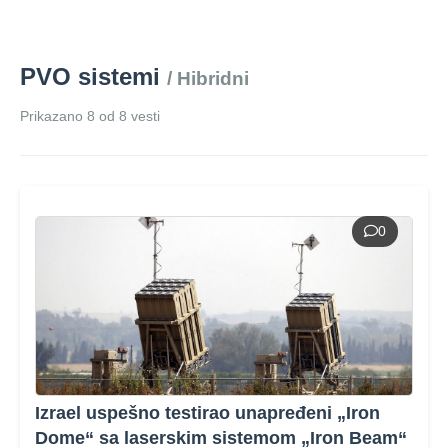
PVO sistemi
/ Hibridni
Prikazano 8 od 8 vesti
0
Izrael uspešno testirao unapređeni „Iron
Dome“ sa laserskim sistemom „Iron Beam“