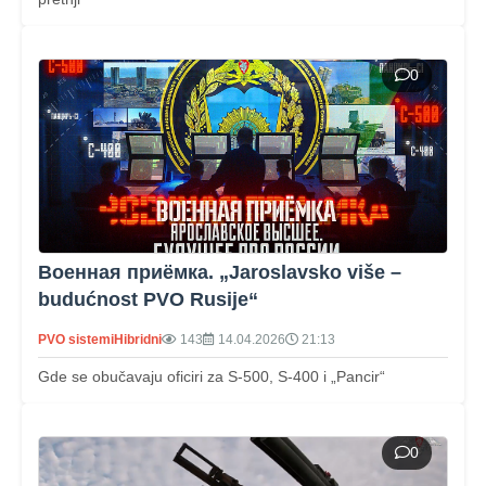
0
Военная приёмка. „Jaroslavsko više –
budućnost PVO Rusije“
PVO sistemi
Hibridni
143
14.04.2026
21:13
Gde se obučavaju oficiri za S-500, S-400 i „Pancir“
0