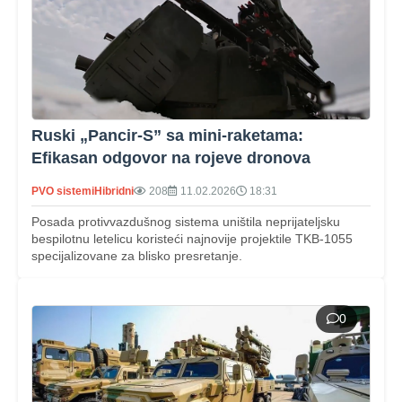
Ruski „Pancir-S” sa mini-raketama:
Efikasan odgovor na rojeve dronova
PVO sistemi
Hibridni
208
11.02.2026
18:31
Posada protivvazdušnog sistema uništila neprijateljsku
bespilotnu letelicu koristeći najnovije projektile TKB-1055
specijalizovane za blisko presretanje.
0