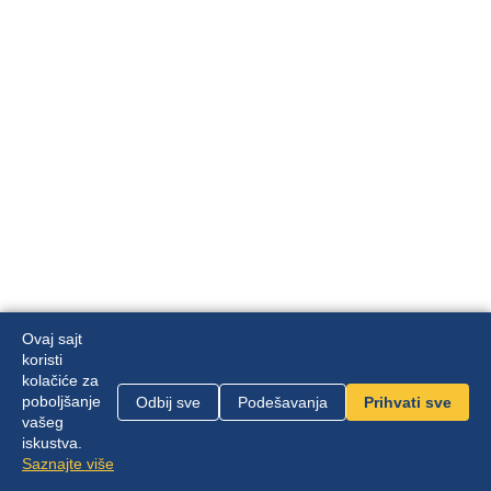
Ovaj sajt
koristi
kolačiće za
poboljšanje
Odbij sve
Podešavanja
Prihvati sve
Mapa sajta
|
Politika privatnosti
vašeg
iskustva.
Zvanični sajt Front Channel | © 2026 |
Saznajte više
front.channel.rs@gmail.com