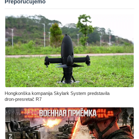
Preporučujemo
Hongkonška kompanija Skylark System predstavila
dron‑presretač R7