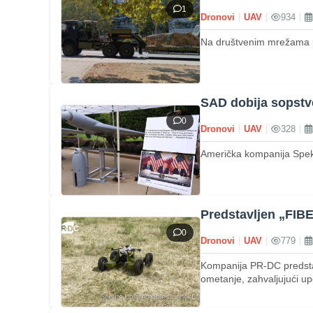
1
Dronovi
|
UAV
|
934
|
Na društvenim mrežama kr
SAD dobija sopstv
0
Dronovi
|
UAV
|
328
|
Američka kompanija Spekt
Predstavljen „FIB
0
Dronovi
|
UAV
|
779
|
Kompanija PR-DC predsta
ometanje, zahvaljujući upo