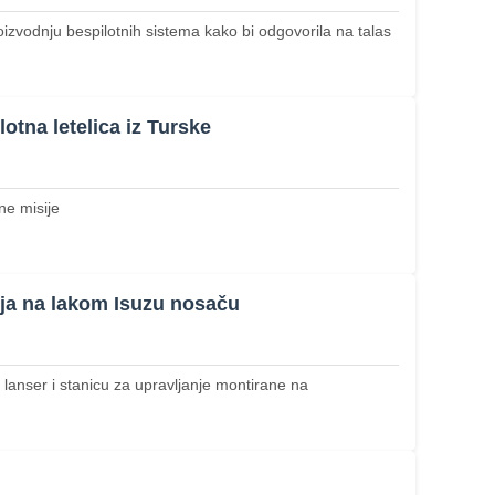
oizvodnju bespilotnih sistema kako bi odgovorila na talas
tna letelica iz Turske
ne misije
cija na lakom Isuzu nosaču
lanser i stanicu za upravljanje montirane na