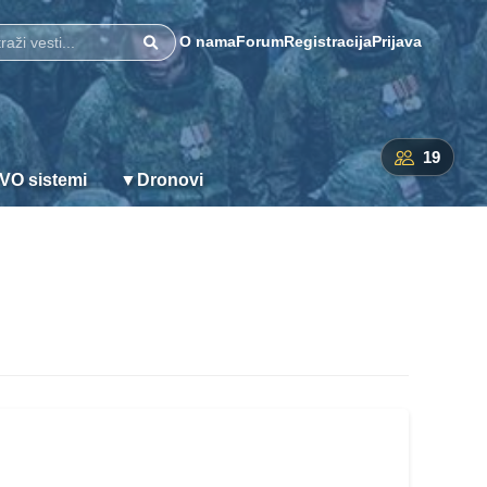
O nama
Forum
Registracija
Prijava
Pretraži
19
VO sistemi
▼
Dronovi