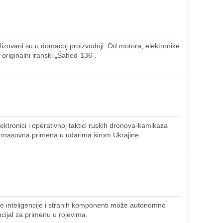
lizovani su u domaćoj proizvodnji. Od motora, elektronike
 originalni iranski „Šahed-136”.
ektronici i operativnoj taktici ruskih dronova-kamikaza
i masovna primena u udarima širom Ukrajine.
e inteligencije i stranih komponenti može autonomno
encijal za primenu u rojevima.