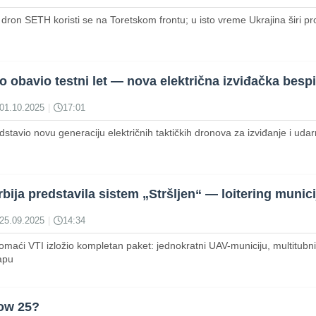
dron SETH koristi se na Toretskom frontu; u isto vreme Ukrajina širi pr
bavio testni let — nova električna izviđačka bespilo
01.10.2025
|
17:01
dstavio novu generaciju električnih taktičkih dronova za izviđanje i udar
rbija predstavila sistem „Stršljen“ — loitering muni
25.09.2025
|
14:34
aći VTI izložio kompletan paket: jednokratni UAV-municiju, multitubni 
apu
dow 25?