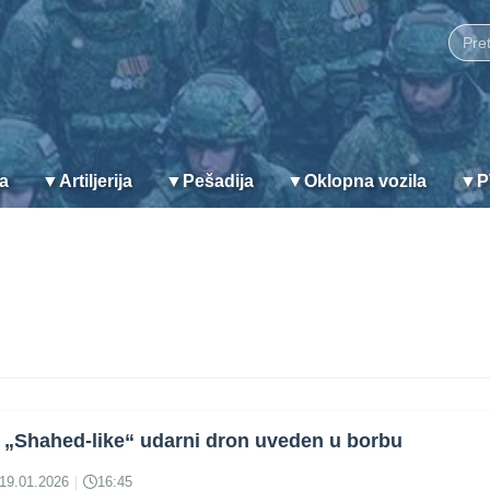
ja
▼
Artiljerija
▼
Pešadija
▼
Oklopna vozila
▼
P
 „Shahed‑like“ udarni dron uveden u borbu
19.01.2026
|
16:45