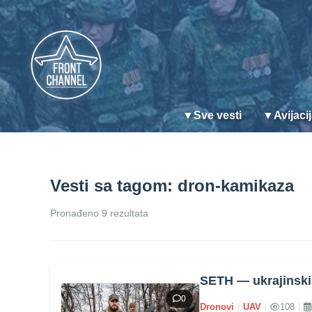
▼
Sve vesti
▼
Avijaci
Vesti sa tagom: dron-kamikaza
Pronađeno 9 rezultata
SETH — ukrajinski
0
Dronovi
|
UAV
|
108
|