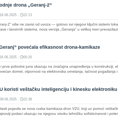
vodnje drona „Geranj-2”
16.06.2025
|
22:13
nj-2” više ne zavisi od uvoza — gotovo svi njegovi ključni sistemi loka
ave i lansirnih sistema, nova verzija „Geranja” u velikoj meri prevazilazi
„Geranj” povećala efikasnost drona-kamikaze
16.06.2025
|
00:20
 i prve polovine juna ukazuju na značajna unapređenja u konstrukciji, el
povećan domet, otpornost na elektronska ometanja, tačnost pogađanja 
 koristi veštačku inteligenciju i kinesku elektroniku
09.06.2025
|
22:38
lasti pojavila se nova ruska kamikaza-dron V2U, koji uz pomoć veštačk
 Najnoviji podaci ukazuju na njegovu visoku tehničku sofisticiranost i pot