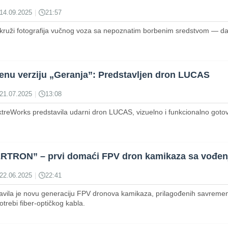
14.09.2025
|
21:57
uži fotografija vučnog voza sa nepoznatim borbenim sredstvom — da li
enu verziju „Geranja”: Predstavljen dron LUCAS
21.07.2025
|
13:08
reWorks predstavila udarni dron LUCAS, vizuelno i funkcionalno got
ERTRON” – prvi domaći FPV dron kamikaza sa vođen
22.06.2025
|
22:41
vila je novu generaciju FPV dronova kamikaza, prilagođenih savremen
trebi fiber-optičkog kabla.