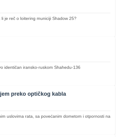
 je reč o loitering municiji Shadow 25?
ovo identičan iransko-ruskom Shahedu-136
jem preko optičkog kabla
im uslovima rata, sa povećanim dometom i otpornosti na