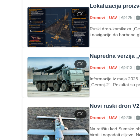
Lokalizacija proiz
0
Dronovi
|
UAV
|
125
|
Ruski dron-kamikaza „Gera
i navigacije do borbene gl
Napredna verzija 
0
Dronovi
|
UAV
|
313
|
Informacije iz maja 2025.
„Geranj-2”. Rezultat su 
Novi ruski dron V2U
0
Dronovi
|
UAV
|
236
|
Na ratištu kod Sumske ob
birati i napadati ciljeve.