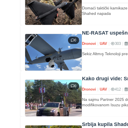
Domaći taktički kamikaze 
Shahed napada
NE-RASAT uspešno o
0
Dronovi
|
UAV
|
303
|
Sekiz Altmış Teknoloji pre
Kako drugi vide: S
0
Dronovi
|
UAV
|
412
|
Na sajmu Partner 2025 dom
modifikovanom Isuzu pik
Srbija kupila Sha