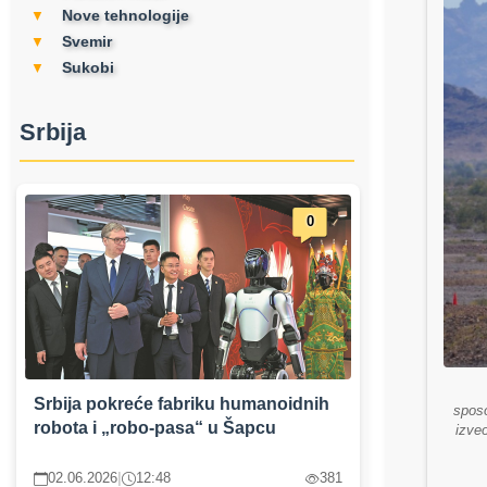
Nove tehnologije
▼
Svemir
▼
Sukobi
▼
Srbija
0
Srbija pokreće fabriku humanoidnih
sposo
robota i „robo-pasa“ u Šapcu
izve
02.06.2026
|
12:48
381