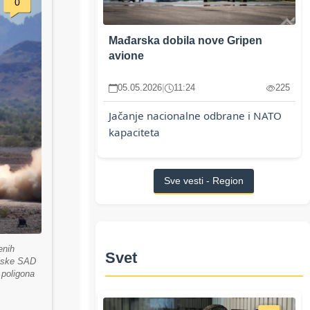
0
Mađarska dobila nove Gripen
avione
05.05.2026
|
11:24
225
Jačanje nacionalne odbrane i NATO
kapaciteta
Sve vesti - Region
enih
Svet
ojske SAD
 poligona