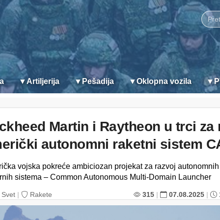
ja
▼
Artiljerija
▼
Pešadija
▼
Oklopna vozila
▼
P
ckheed Martin i Raytheon u trci za 
erički autonomni raketni sistem 
ička vojska pokreće ambiciozan projekat za razvoj autonomnih
irnih sistema – Common Autonomous Multi-Domain Launcher
Svet
|
Rakete
315
|
07.08.2025
|