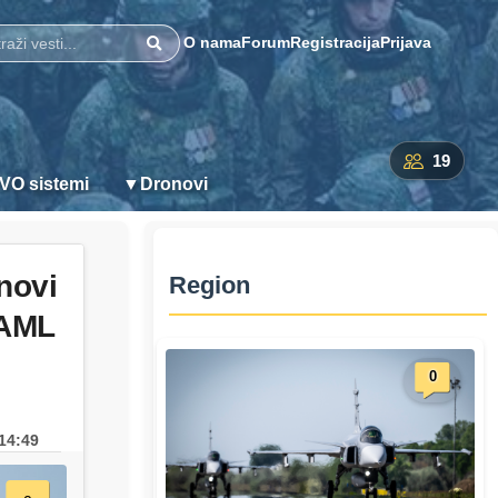
O nama
Forum
Registracija
Prijava
Pretraži
19
VO sistemi
▼
Dronovi
novi
Region
CAML
0
14:49