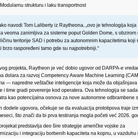
Modularnu strukturu i laku transportnost
ko navodi Tom Laliberty iz Raytheona, „ovo je tehnologija koja 
la veoma zanimljiva za sisteme poput Golden Dome, s obzirom
ličinu teritorije SAD i potrebu za autonomnim kapacitetima koj
ti brzo raspoređeni tamo gde su najpotrebniji.“
vog projekta, Raytheon je već dobio ugovor od DARPA-e vreda
na dolara za razvoj Competency Aware Machine Learning (CAM
ma — napredne veštačke inteligencije koja može da objašnjava
e i time gradi poverenje kod operatera. Ova tehnologija se sada
tra kao potencijalna osnova za nove autonomne odbrambene s
 dodele ugovora, očekuje se da evaluacija prototipova traje i
meseci, što znači da bi prva testiranja mogla početi već 2026. go
projekat predstavlja deo šire strategije američke vojske za
nizaciju i integraciju borbenih kapaciteta na kopnu, u vazduhu 