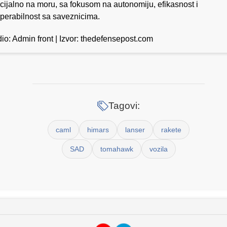
cijalno na moru, sa fokusom na autonomiju, efikasnost i
operabilnost sa saveznicima.
io: Admin front | Izvor: thedefensepost.com
Tagovi:
caml
himars
lanser
rakete
SAD
tomahawk
vozila