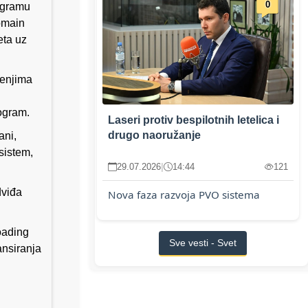
0
ogramu
omain
eta uz
šenjima
rogram.
Laseri protiv bespilotnih letelica i
drugo naoružanje
ani,
sistem,
29.07.2026
|
14:44
121
dviđa
Nova faza razvoja PVO sistema
oading
Sve vesti - Svet
ansiranja