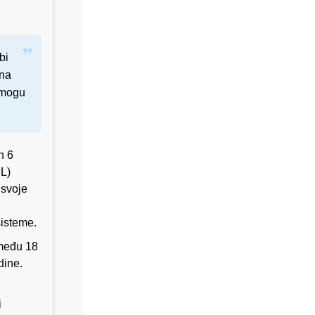
bi
 na
i mogu
n 6
L)
 svoje
isteme.
zmeđu 18
dine.
i