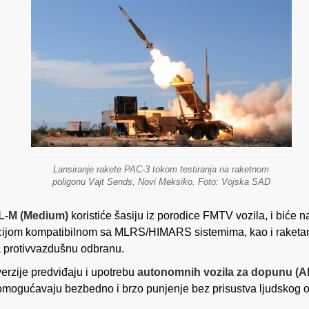
Lansiranje rakete PAC-3 tokom testiranja na raketnom
poligonu Vajt Sends, Novi Meksiko. Foto: Vojska SAD
-M (Medium)
koristiće šasiju iz porodice FMTV vozila, i biće 
ijom kompatibilnom sa MLRS/HIMARS sistemima, kao i raketa
 protivvazdušnu odbranu.
erzije predviđaju i upotrebu
autonomnih vozila za dopunu (
omogućavaju bezbedno i brzo punjenje bez prisustva ljudskog o