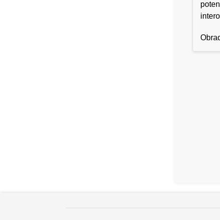
poten
inter
Obrad