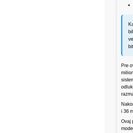
Ka
bi
ve
bi
Pre o
milio
siste
odluk
razma
Nakon
i 36 
Ovaj 
moder