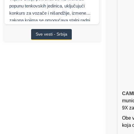
popunu tenkovskih jedinica, uključujući
konkurs za vozače i nišandžije, izmene
zakona kojima se omogućava stalni radni
odnos, najavljene finansijske podsticaje,
Sve vesti - Srbija
kao i višemilijardu saradnju sa izraelskim
Elbit Systems
na modernizaciji oklopnih
borbenih vozila.
CAML
munic
9X za
Obe v
koja 