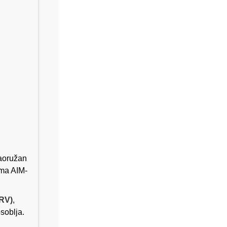
naoružan
ma AIM-
ARV)
,
soblja.