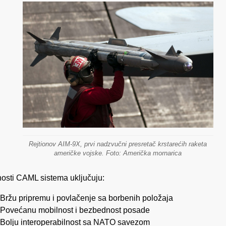
Rejtionov AIM-9X, prvi nadzvučni presretač krstarećih raketa
američke vojske. Foto: Američka mornarica
osti CAML sistema uključuju:
Bržu pripremu i povlačenje sa borbenih položaja
Povećanu mobilnost i bezbednost posade
Bolju interoperabilnost sa NATO savezom