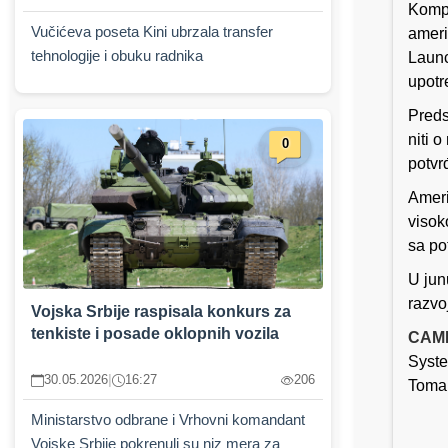
Kompa
Vučićeva poseta Kini ubrzala transfer
amer
tehnologije i obuku radnika
Launc
upotr
Preds
niti 
0
potvr
Ameri
visok
sa po
U jun
razvo
Vojska Srbije raspisala konkurs za
tenkiste i posade oklopnih vozila
CAML
Syste
30.05.2026
|
16:27
206
Tomah
Ministarstvo odbrane i Vrhovni komandant
Vojske Srbije pokrenuli su niz mera za