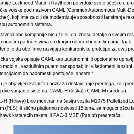
nije Lockheed Martin i Raytheon potvrđuju svoje učešće u pr
ičke vojske pod nazivom CAML (Common Autonomous Multi-D
her), koji ima za cilj da modernizuje sposobnosti lansiranja rak
ebu autonomnih sistema.
tavnici obe kompanije nisu želeli da iznesu detalje o svojim re
o mogućim partnerstvima sa drugim odbrambenim firmama. Ipak,
đeno je da obe firme razvijaju konkurentske prototipe za ovaj p
čka vojska opisuje CAML kao „autonomni ili opcionalno upravlj
o mobilni, vazdušnim putem transportabilni višedomeni lansirni 
tencijalom da nadomesti postojeće lansere.“
u je objavljen zvaničan poziv za dostavljanje predloga, koji pre
j dve varijante sistema: CAML-H (teška) i CAML-M (srednja).
-H (Heavy)
biće montiran na šasiju vozila M1075 Palletized L
m (PLS) ili sličnu platformu nosivosti 15 tona, sa mogućnošću l
awk krstarećih raketa ili PAC-3 MSE (Patriot) presretača.