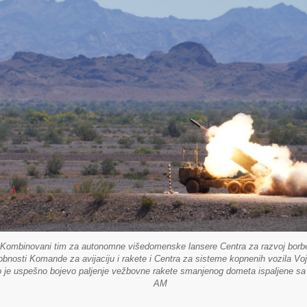
Kombinovani tim za autonomne višedomenske lansere Centra za razvoj borb
bnosti Komande za avijaciju i rakete i Centra za sisteme kopnenih vozila V
o je uspešno bojevo paljenje vežbovne rakete smanjenog dometa ispaljene sa
AM