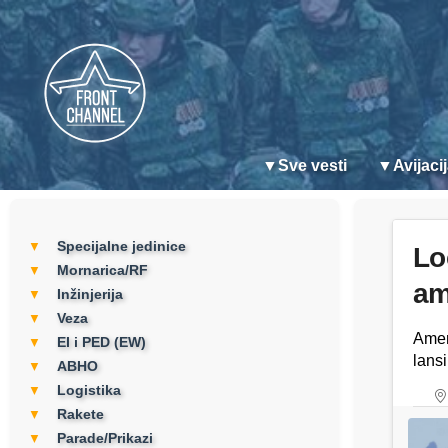
▼
Sve vesti
▼
Avijaci
Specijalne jedinice
▼
Lo
Mornarica/RF
▼
am
Inžinjerija
▼
Veza
▼
Amer
EI i PED (EW)
▼
lans
ABHO
▼
Logistika
▼
Rakete
▼
Parade/Prikazi
▼