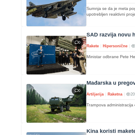
Sumnja se da je meta po
upotrebljen reaktivni proje
SAD razvija novu 
0
Rakete
|
Hipersonične
|
Ministar odbrane Pete Heg
Mađarska u pregov
0
Artiljerija
|
Raketna
|
20
Trampova administracija 
Kina koristi make