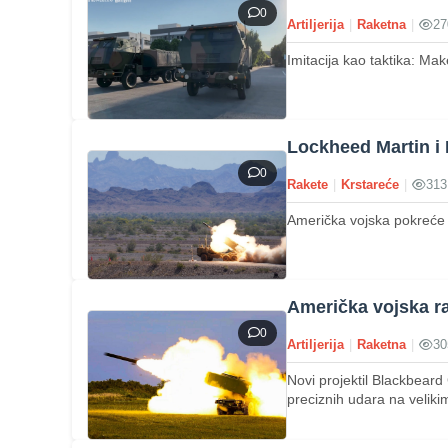
0
Artiljerija
|
Raketna
|
27
Imitacija kao taktika: M
Lockheed Martin i 
0
Rakete
|
Krstareće
|
313
Američka vojska pokreće
Američka vojska r
0
Artiljerija
|
Raketna
|
30
Novi projektil Blackbear
preciznih udara na veliki