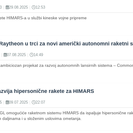
0
|
29.08.2025
|
12:53
akete HIMARS-a u službi kineske vojne pripreme
Raytheon u trci za novi američki autonomni raketni
|
07.08.2025
|
14:49
 ambiciozan projekat za razvoj autonomnih lansirnih sistema – Comm
azvija hipersonične rakete za HIMARS
5
|
09.07.2025
|
22:07
d GL omogućiće raketnom sistemu HIMARS da ispaljuje hipersonične rak
m daljinama i u složenim uslovima ometanja.