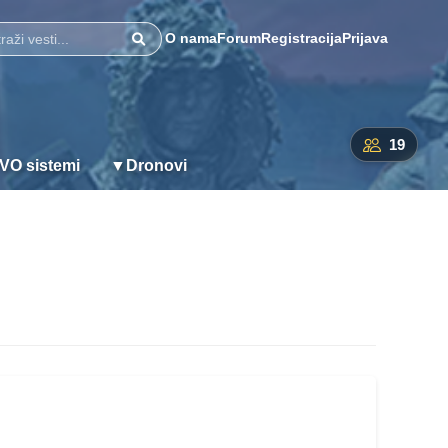
O nama
Forum
Registracija
Prijava
Pretraži
19
VO sistemi
▼
Dronovi