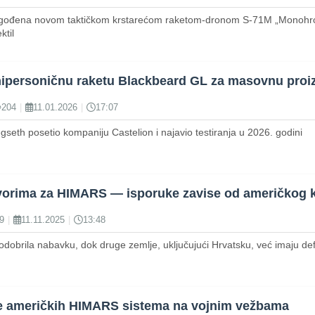
gođena novom taktičkom krstarećom raketom‑dronom S‑71M „Monohrom“ 
ktil
hipersoničnu raketu Blackbeard GL za masovnu proi
204
|
11.01.2026
|
17:07
seth posetio kompaniju Castelion i najavio testiranja u 2026. godini
orima za HIMARS — isporuke zavise od američkog k
9
|
11.11.2025
|
13:48
odobrila nabavku, dok druge zemlje, uključujući Hrvatsku, već imaju de
te američkih HIMARS sistema na vojnim vežbama