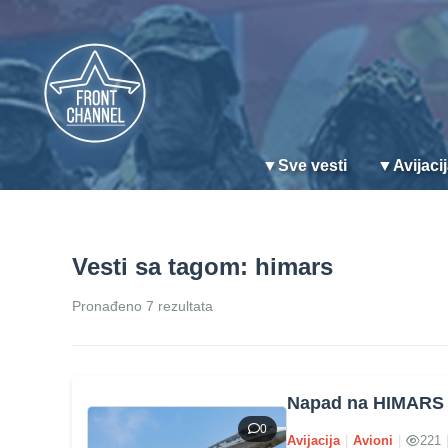
▼
Sve vesti
▼
Avijaci
Vesti sa tagom: himars
Pronađeno 7 rezultata
Napad na HIMARS u
0
Avijacija
|
Avioni
|
221