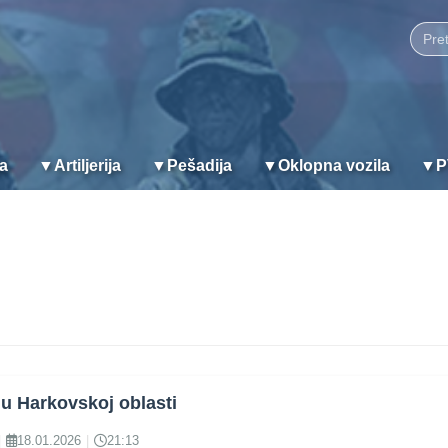
ja
▼
Artiljerija
▼
Pešadija
▼
Oklopna vozila
▼
P
 Harkovskoj oblasti
|
18.01.2026
|
21:13