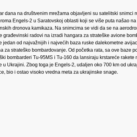
ar dana na društvenim mrežama objavljeni su satelitski snimci 
roma Engels-2 u Saratovskoj oblasti koji se više puta našao na
inskih dronova kamikaza. Na snimcima se vidi da se na aerodr
e građevinski radovi na izradi hangara za strateške avione bom
e jedan od najvažnijih i najvećih baza ruske dalekometne avijac
na za strateško bombardovanje. Od početka rata, sa ove baze po
eški bombarderi Tu-95MS i Tu-160 da lansiraju krstareće rakete 
ve u Ukrajini. Zbog toga je Engels-2, udaljen oko 700 km od ukra
ce, bio i ostao visoko vredna meta za ukrajinske snage.