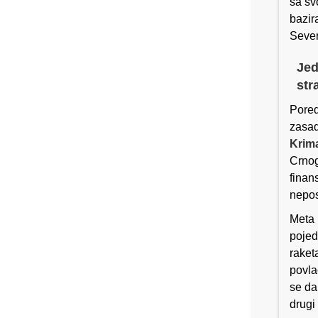
sa sv
bazir
Sever
Jed
str
Pored
zasad
Krim
Crnog
finan
nepos
Meta 
pojed
raket
povla
se da
drugi