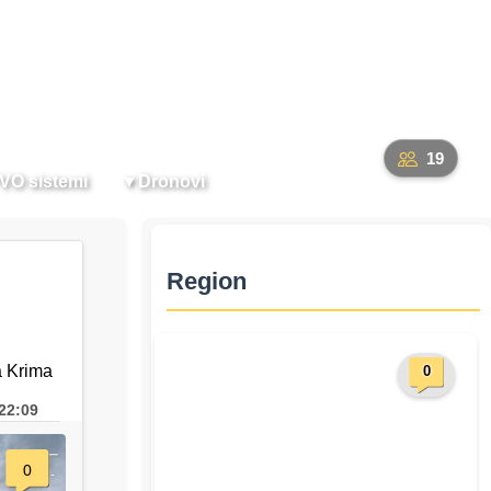
O nama
Forum
Registracija
Prijava
Pretraži
19
VO sistemi
▼
Dronovi
Region
a Krima
0
22:09
0