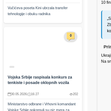
10 fi
Vučićeva poseta Kini ubrzala transfer
tehnologije i obuku radnika
„S
Zb
ko
0
Pri
Ukraj
Na sn
Vojska Srbije raspisala konkurs za
tenkiste i posade oklopnih vozila
30.05.2026
|
16:27
202
Ministarstvo odbrane i Vrhovni komandant
Vojske Srbije pokrenuli su niz mera za