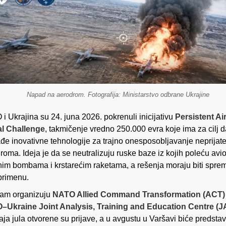
Napad na aerodrom. Fotografija: Ministarstvo odbrane Ukrajine
i Ukrajina su 24. juna 2026. pokrenuli inicijativu
Persistent Air
al Challenge
, takmičenje vredno 250.000 evra koje ima za cilj d
đe inovativne tehnologije za trajno onesposobljavanje neprijate
roma. Ideja je da se neutralizuju ruske baze iz kojih poleću avi
im bombama i krstarećim raketama, a rešenja moraju biti spre
primenu.
am organizuju
NATO Allied Command Transformation (ACT)
–Ukraine Joint Analysis, Training and Education Centre (
aja jula otvorene su prijave, a u avgustu u Varšavi biće predsta