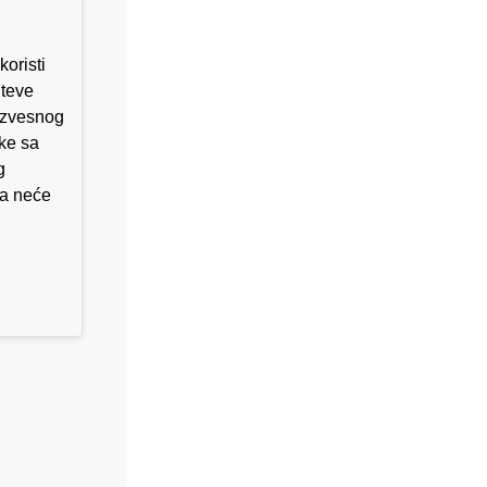
koristi
uteve
 izvesnog
uke sa
g
da neće