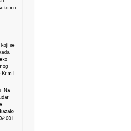
šću
sukobu u
 koji se
okada
reko
dnog
 Krim i
u
. Na
udari
ge
Pokazalo
0/400 i