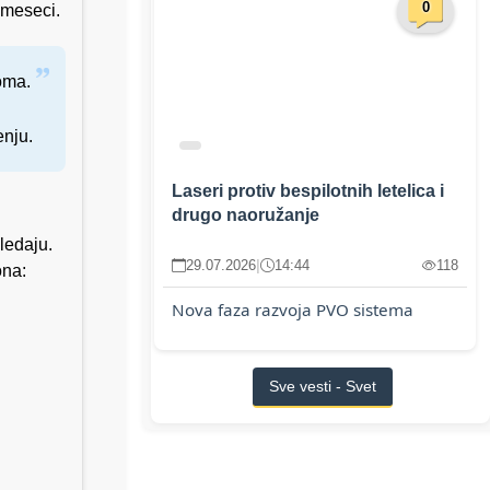
0
2 meseci.
oma.
enju.
Laseri protiv bespilotnih letelica i
drugo naoružanje
ledaju.
29.07.2026
|
14:44
118
ona:
Nova faza razvoja PVO sistema
Sve vesti - Svet