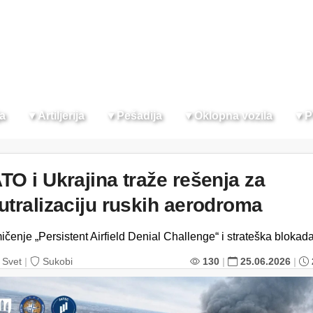
ja
▼
Artiljerija
▼
Pešadija
▼
Oklopna vozila
▼
P
TO i Ukrajina traže rešenja za
utralizaciju ruskih aerodroma
ičenje „Persistent Airfield Denial Challenge“ i strateška blokad
Svet
|
Sukobi
130
|
25.06.2026
|