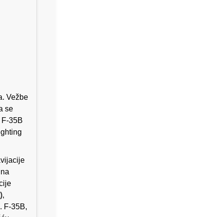
a. Vežbe
a se
u F-35B
ighting
vijacije
 na
cije
)
,
. F-35B,