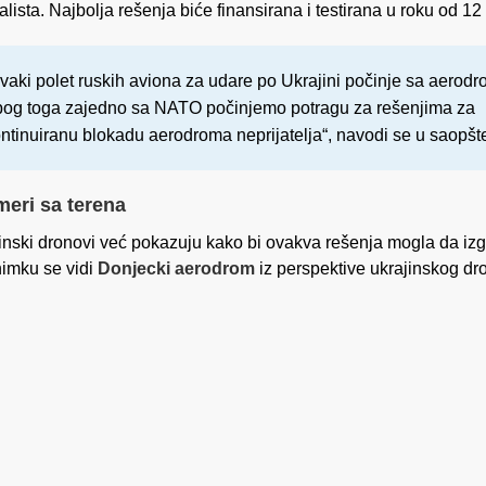
nalista. Najbolja rešenja biće finansirana i testirana u roku od 1
vaki polet ruskih aviona za udare po Ukrajini počinje sa aerodr
og toga zajedno sa NATO počinjemo potragu za rešenjima za
ntinuiranu blokadu aerodroma neprijatelja“, navodi se u saopšt
meri sa terena
inski dronovi već pokazuju kako bi ovakva rešenja mogla da izg
imku se vidi
Donjecki aerodrom
iz perspektive ukrajinskog dr