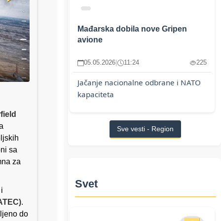
Mađarska dobila nove Gripen
avione
05.05.2026
|
11:24
225
Jačanje nacionalne odbrane i NATO
kapaciteta
field
a
Sve vesti - Region
ljskih
oni sa
mna za
Svet
i
JATEC)
.
vljeno do