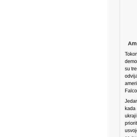
Ame
Toko
demon
su tr
odvij
ameri
Falco
Jedan
kada 
ukraj
prior
usvoj