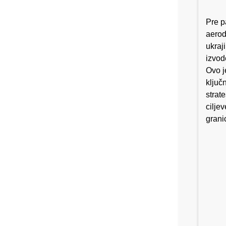
Pre p
aerod
ukraj
izvod
Ovo j
ključ
strat
cilje
grani