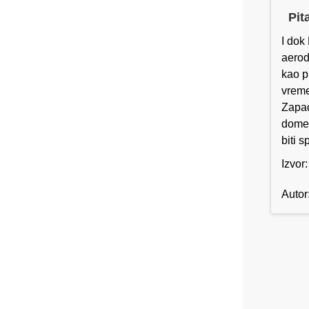
Pit
I dok
aerod
kao p
vreme
Zapad
domet
biti 
Izvor
Autor