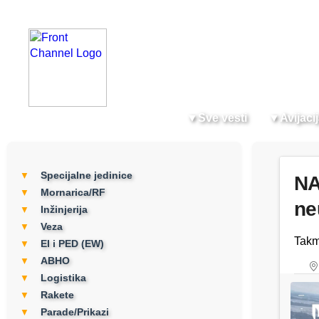
▼
Sve vesti
▼
Avijaci
Specijalne jedinice
▼
NA
Mornarica/RF
▼
ne
Inžinjerija
▼
Veza
▼
Takm
EI i PED (EW)
▼
ABHO
▼
Logistika
▼
Rakete
▼
Parade/Prikazi
▼