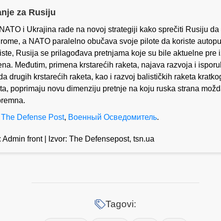
anje za Rusiju
 NATO i Ukrajina rade na novoj strategiji kako sprečiti Rusiju da 
rome, a NATO paralelno obučava svoje pilote da koriste autop
iste, Rusija se prilagođava pretnjama koje su bile aktuelne pre
na. Međutim, primena krstarećih raketa, najava razvoja i ispor
a drugih krstarećih raketa, kao i razvoj balističkih raketa kratko
a, poprimaju novu dimenziju pretnje na koju ruska strana mož
spremna.
:
The Defense Post
,
Военный Осведомитель
.
: Admin front | Izvor: The Defensepost, tsn.ua
Tagovi: