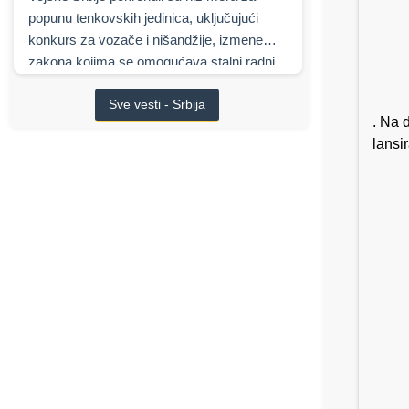
popunu tenkovskih jedinica, uključujući
konkurs za vozače i nišandžije, izmene
zakona kojima se omogućava stalni radni
odnos, najavljene finansijske podsticaje,
Sve vesti - Srbija
kao i višemilijardu saradnju sa izraelskim
. Na 
Elbit Systems
na modernizaciji oklopnih
lansi
borbenih vozila.