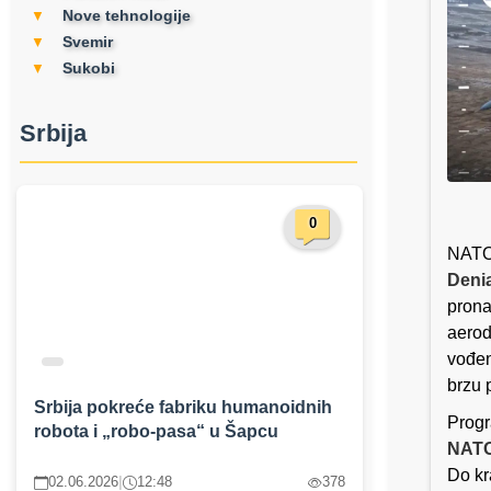
Nove tehnologije
▼
Svemir
▼
Sukobi
▼
Srbija
0
NATO 
Deni
prona
aerod
vođen
brzu 
Srbija pokreće fabriku humanoidnih
Progr
robota i „robo-pasa“ u Šapcu
NATO
Do kr
02.06.2026
|
12:48
378