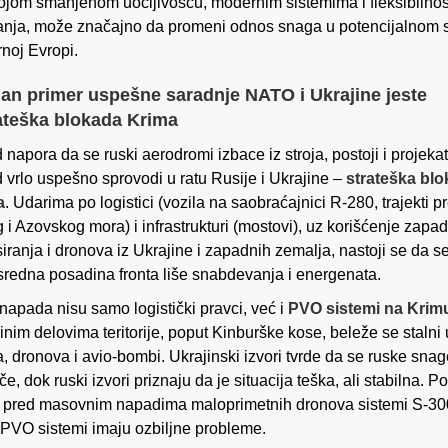
ojom smanjenom uočljivošću, modernim sistemima i fleksibilno
anja, može značajno da promeni odnos snaga u potencijalnom 
noj Evropi.
an primer uspešne saradnje NATO i Ukrajine jeste
ateška blokada Krima
 napora da se ruski aerodromi izbace iz stroja, postoji i projekat
 vrlo uspešno sprovodi u ratu Rusije i Ukrajine –
strateška bl
a
. Udarima po logistici (vozila na saobraćajnici R-280, trajekti p
 i Azovskog mora) i infrastrukturi (mostovi), uz korišćenje zapa
siranja i dronova iz Ukrajine i zapadnih zemalja, nastoji se da se
redna posadina fronta liše snabdevanja i energenata.
napada nisu samo logistički pravci, već i
PVO sistemi na Krim
inim delovima teritorije, poput Kinburške kose, beleže se stalni 
a, dronova i avio-bombi. Ukrajinski izvori tvrde da se ruske sna
če, dok ruski izvori priznaju da je situacija teška, ali stabilna. 
 pred masovnim napadima maloprimetnih dronova sistemi S-30
 PVO sistemi imaju ozbiljne probleme.