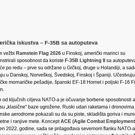
rička iskustva – F-35B sa autoputeva
m vežbi
Ramstein Flag 2026
u Finskoj, američki marinci su
strirali sposobnost da koriste
F-35B Lightning II
sa autoputev
eće po redu – prve su održane u Grčkoj, druge u Holandiji, a sad
aju u Danskoj, Norveškoj, Švedskoj, Finskoj i Španiji. Učestvuj
čke mornaričke pešadije, španski EF-18 Hornet i poljski F-16 F
n.
 od ključnih ciljeva NATO-a je očuvanje borbene sposobnosti a
su „klasične“ baze ugrožene. Ruski udari raketama i dronovima
inske aerodrome pokazali su da su piste, skladišta goriva i muni
itetne i ranjive mete. Koncept
ACE (Agile Combat Employment
en 2022. godine, sada se prilagođava severnom flanku NATO-a