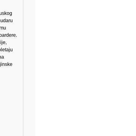
ruskog
 udaru
omu
bardere.
ije,
letaju
na
jinske