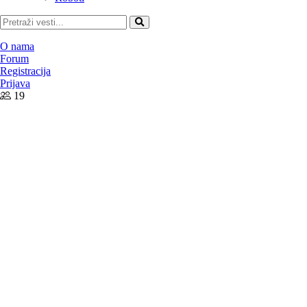
Pretraži
O nama
Forum
Registracija
Prijava
19