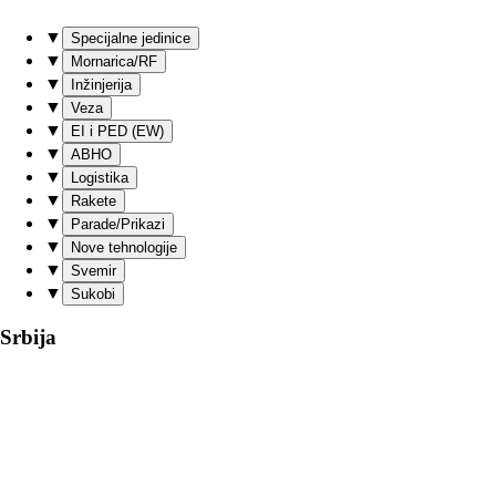
▼
Specijalne jedinice
▼
Mornarica/RF
▼
Inžinjerija
▼
Veza
▼
EI i PED (EW)
▼
ABHO
▼
Logistika
▼
Rakete
▼
Parade/Prikazi
▼
Nove tehnologije
▼
Svemir
▼
Sukobi
Srbija