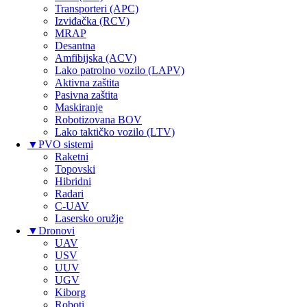
Transporteri (APC)
Izviđačka (RCV)
MRAP
Desantna
Amfibijska (ACV)
Lako patrolno vozilo (LAPV)
Aktivna zaštita
Pasivna zaštita
Maskiranje
Robotizovana BOV
Lako taktičko vozilo (LTV)
▼
PVO sistemi
Raketni
Topovski
Hibridni
Radari
C-UAV
Lasersko oružje
▼
Dronovi
UAV
USV
UUV
UGV
Kiborg
Roboti