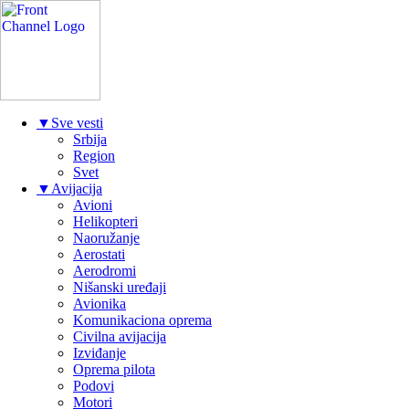
▼
Sve vesti
Srbija
Region
Svet
▼
Avijacija
Avioni
Helikopteri
Naoružanje
Aerostati
Aerodromi
Nišanski uređaji
Avionika
Komunikaciona oprema
Civilna avijacija
Izviđanje
Oprema pilota
Podovi
Motori