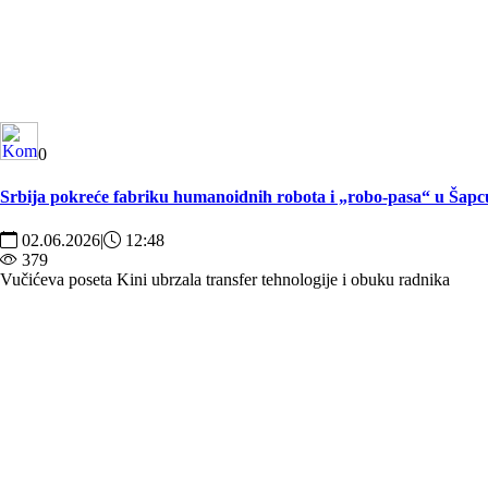
0
Srbija pokreće fabriku humanoidnih robota i „robo-pasa“ u Šapc
02.06.2026
|
12:48
379
Vučićeva poseta Kini ubrzala transfer tehnologije i obuku radnika