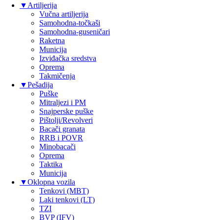
▼
Artiljerija
Vučna artiljerija
Samohodna-točkaši
Samohodna-guseničari
Raketna
Municija
Izviđačka sredstva
Oprema
Takmičenja
▼
Pešadija
Puške
Mitraljezi i PM
Snajperske puške
Pištolji/Revolveri
Bacači granata
RRB i POVR
Minobacači
Oprema
Taktika
Municija
▼
Oklopna vozila
Tenkovi (MBT)
Laki tenkovi (LT)
TZI
BVP (IFV)