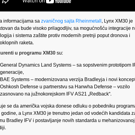
 informacijama sa
zvaničnog sajta Rheinmetall
, Lynx XM30 je
ktovan da bude visoko prilagodljiv, sa mogućnošću integracije 
logija i sistema zaštite protiv modernih pretnji poput dronova i
voklopnih raketa.
urenti u programu XM30
su:
General Dynamics Land Systems – sa sopstvenim prototipom 
generacije,
BAE Systems – modernizovana verzija Bradleyja i novi koncept
Oshkosh Defense u partnerstvu sa Hanwha Defense – vozilo
zasnovano na južnokorejskom IFV AS21 „Redback“.
je se da američka vojska donese odluku o pobedniku program
 godine, a Lynx XM30 je trenutno jedan od vodećih kandidata z
u Bradley IFV i postavljanje novih standarda u mehanizovanoj
ji.