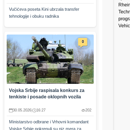
Rhein
Vučićeva poseta Kini ubrzala transfer
Techn
tehnologije i obuku radnika
progr
Vehicl
0
Vojska Srbije raspisala konkurs za
tenkiste i posade oklopnih vozila
30.05.2026
|
16:27
202
Ministarstvo odbrane i Vrhovni komandant
Vojske Srbije pokrenuli su niz mera za