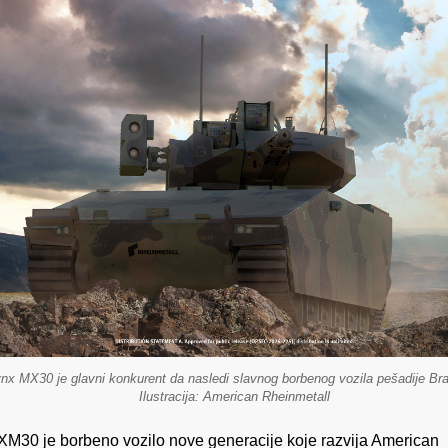
nx MX30 je glavni konkurent da nasledi slavnog borbenog vozila pešadije Bra
Ilustracija: American Rheinmetall
XM30 je borbeno vozilo nove generacije koje razvija American