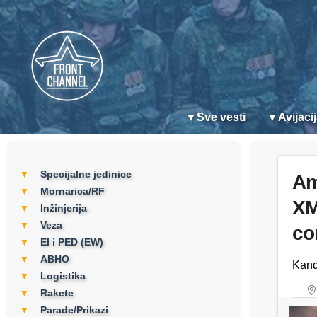
▼
Sve vesti
▼
Avijaci
Specijalne jedinice
▼
Am
Mornarica/RF
▼
XM
Inžinjerija
▼
Veza
▼
co
EI i PED (EW)
▼
ABHO
▼
Kand
Logistika
▼
Rakete
▼
Parade/Prikazi
▼