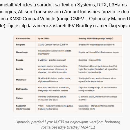
metall Vehicles u saradnji sa Textron Systems, RTX, L3Harris
ologies, Allison Transmission i Anduril Industries. Vozilo je deo
ama XM30 Combat Vehicle (ranije OMFV – Optionally Manned 
e), čiji je cilj da zameni zastareli IFV Bradley u američkoj vojsci
Uporedni pregled Lynx MX30 sa najnovijom verzijom borbenog
vozila pešadije Bradley M2A4E1