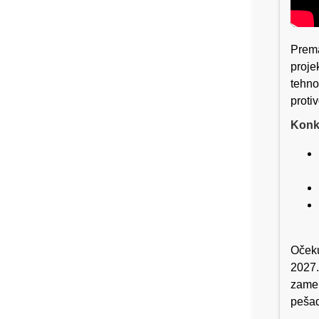
Prema
proje
tehno
proti
Konk
Očeku
2027.
zamen
pešadi