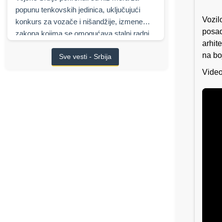
popunu tenkovskih jedinica, uključujući
Vozil
konkurs za vozače i nišandžije, izmene
posad
zakona kojima se omogućava stalni radni
arhit
odnos, najavljene finansijske podsticaje,
na bo
Sve vesti - Srbija
kao i višemilijardu saradnju sa izraelskim
Elbit Systems
na modernizaciji oklopnih
Video
borbenih vozila.