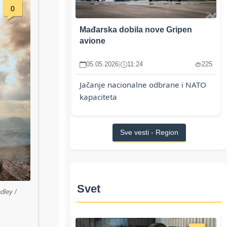
0
Mađarska dobila nove Gripen
avione
05.05.2026
|
11:24
225
Jačanje nacionalne odbrane i NATO
kapaciteta
Sve vesti - Region
Svet
dley /