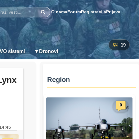
O nama
Forum
Registracija
Prijava
Pretraži
19
VO sistemi
▼
Dronovi
Lynx
Region
0
14:45