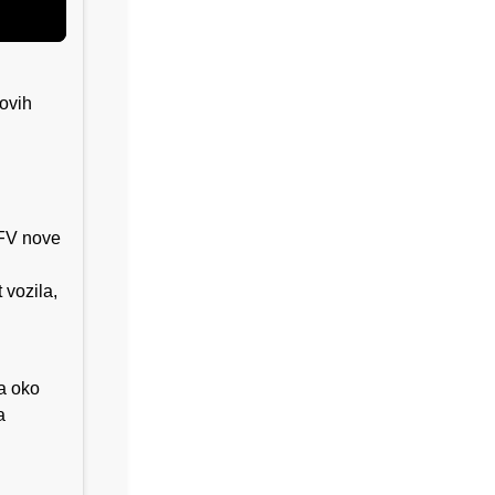
novih
IFV nove
 vozila,
a oko
a