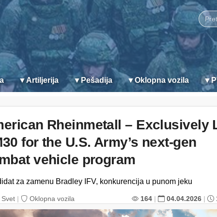
ja
▼
Artiljerija
▼
Pešadija
▼
Oklopna vozila
▼
P
erican Rheinmetall – Exclusively 
30 for the U.S. Army’s next-gen
mbat vehicle program
idat za zamenu Bradley IFV, konkurencija u punom jeku
Svet
|
Oklopna vozila
164
|
04.04.2026
|