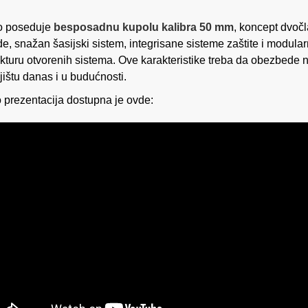
o poseduje
besposadnu kupolu kalibra 50 mm
, koncept dvoč
e, snažan šasijski sistem, integrisane sisteme zaštite i modula
ekturu otvorenih sistema. Ove karakteristike treba da obezbede
jištu danas i u budućnosti.
 prezentacija dostupna je ovde: