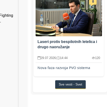
0
Fighting
.
Laseri protiv bespilotnih letelica i
drugo naoružanje
29.07.2026
|
14:44
120
Nova faza razvoja PVO sistema
Sve vesti - Svet