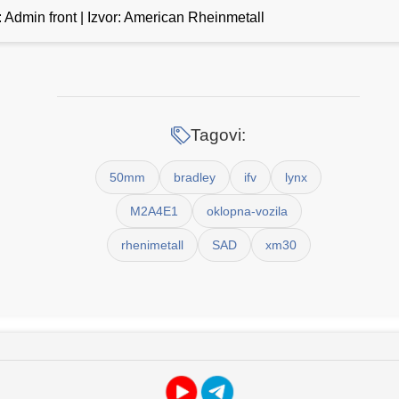
: Admin front | Izvor: American Rheinmetall
Tagovi:
50mm
bradley
ifv
lynx
M2A4E1
oklopna-vozila
rhenimetall
SAD
xm30