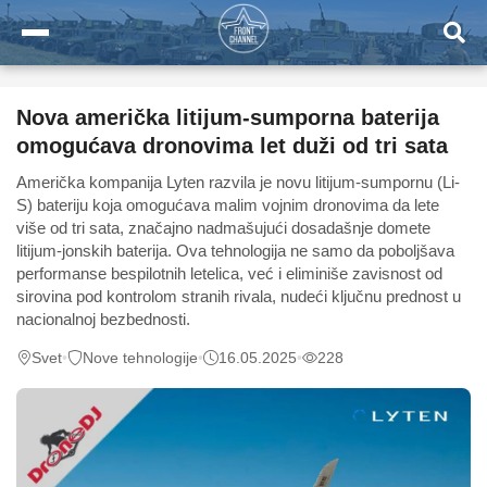
Nova američka litijum-sumporna baterija
omogućava dronovima let duži od tri sata
Američka kompanija Lyten razvila je novu litijum-sumpornu (Li-
S) bateriju koja omogućava malim vojnim dronovima da lete
više od tri sata, značajno nadmašujući dosadašnje domete
litijum-jonskih baterija. Ova tehnologija ne samo da poboljšava
performanse bespilotnih letelica, već i eliminiše zavisnost od
sirovina pod kontrolom stranih rivala, nudeći ključnu prednost u
nacionalnoj bezbednosti.
Svet
•
Nove tehnologije
•
16.05.2025
•
228
0