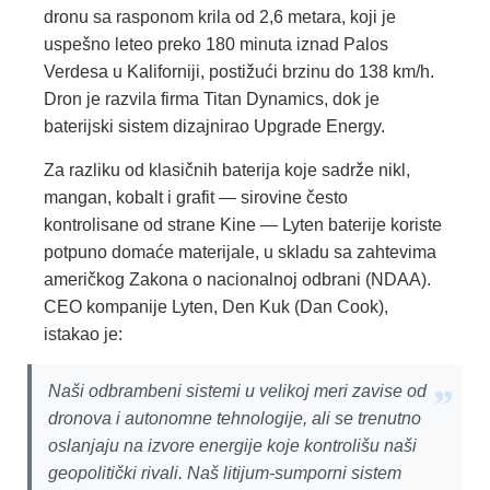
dronu sa rasponom krila od 2,6 metara, koji je
uspešno leteo preko 180 minuta iznad Palos
Verdesa u Kaliforniji, postižući brzinu do 138 km/h.
Dron je razvila firma Titan Dynamics, dok je
baterijski sistem dizajnirao Upgrade Energy.
Za razliku od klasičnih baterija koje sadrže nikl,
mangan, kobalt i grafit — sirovine često
kontrolisane od strane Kine — Lyten baterije koriste
potpuno domaće materijale, u skladu sa zahtevima
američkog Zakona o nacionalnoj odbrani (NDAA).
CEO kompanije Lyten, Den Kuk (Dan Cook),
istakao je:
Naši odbrambeni sistemi u velikoj meri zavise od
dronova i autonomne tehnologije, ali se trenutno
oslanjaju na izvore energije koje kontrolišu naši
geopolitički rivali. Naš litijum-sumporni sistem