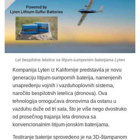
Let bespilotne letelice sa litijum-sumpornim baterijama Lyten
Kompanija Lyten iz Kalifornije predstavila je novu
generaciju litijum-sumpornih baterija, namenjenih
unapređenju vojnih i vazduhoplovnih sistema,
naročito bespilotnih letelica (dronova). Ova
tehnologija omogućava dronovima da ostanu u
vazduhu duže od tri sata, što je više nego dvostruko
od prosečnog trajanja leta dronova sa
konvencionalnim litijum-jonskim baterijama.
Testiranje baterije sprovedeno je na 3D-štampanom