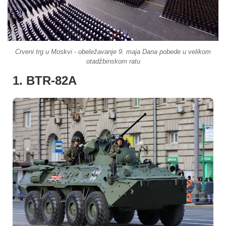
Crveni trg u Moskvi - obeležavanje 9. maja Dana pobede u velikom
otadžbinskom ratu
1. BTR-82A