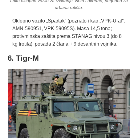
Lako oklopno vozilo za izviđanje. Brzo i okretno, pogodno za
urbana ratišta.
Oklopno vozilo „Spartak“ (poznato i kao „VPK-Ural“,
AMN-590951, VPK-59095S). Masa 14,5 tona;
protivminska zaštita prema STANAG nivou 3 (do 8
kg trotila), posada 2 člana + 9 desantnih vojnika.
6. Tigr-M