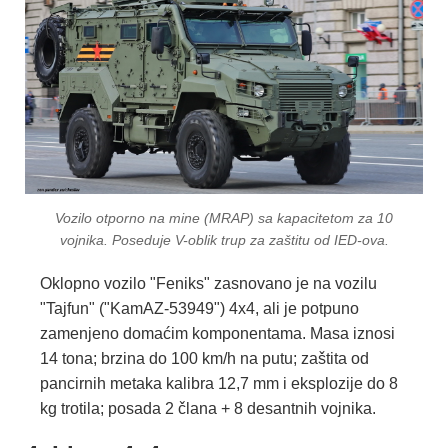
Vozilo otporno na mine (MRAP) sa kapacitetom za 10
vojnika. Poseduje V-oblik trup za zaštitu od IED-ova.
Oklopno vozilo "Feniks" zasnovano je na vozilu
"Tajfun" ("KamAZ-53949") 4x4, ali je potpuno
zamenjeno domaćim komponentama. Masa iznosi
14 tona; brzina do 100 km/h na putu; zaštita od
pancirnih metaka kalibra 12,7 mm i eksplozije do 8
kg trotila; posada 2 člana + 8 desantnih vojnika.