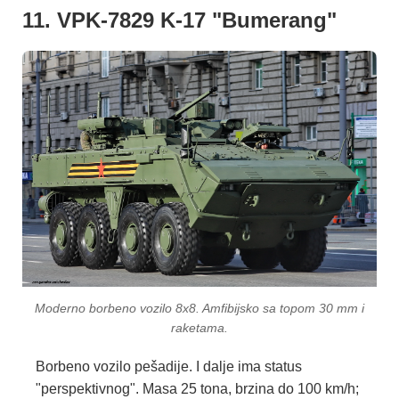
11. VPK-7829 K-17 "Bumerang"
Moderno borbeno vozilo 8x8. Amfibijsko sa topom 30 mm i
raketama.
Borbeno vozilo pešadije. I dalje ima status
"perspektivnog". Masa 25 tona, brzina do 100 km/h;