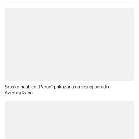
Srpska haubica „Perun“ prikazana na vojnoj paradi u
Azerbejdžanu