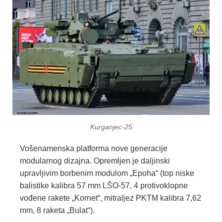
Kurganjec-25
Vošenamenska platforma nove generacije
modularnog dizajna. Opremljen je daljinski
upravljivim borbenim modulom „Epoha“ (top niske
balistike kalibra 57 mm LŠO-57, 4 protivoklopne
vođene rakete „Kornet“, mitraljez PKTM kalibra 7,62
mm, 8 raketa „Bulat“).