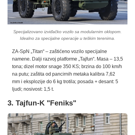
Specijalizovano izviđačko vozilo sa modularnim oklopom.
Idealno za specijalne operacije u teškim terenima.
ZA-SpN „Titan“ – zaštićeno vozilo specijalne
namene. Dalji razvoj platforme „Tajfun“. Masa – 13,5
tona; dizel motor snage 350 KS; brzina do 100 km/h
na putu; zaštita od pancirnih metaka kalibra 7,62
mm i eksplozije do 6 kg trotila; posada + desant: 5
ljudi; nosivost: 1,5 t.
3. Tajfun-K "Feniks"