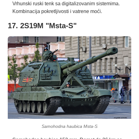
Vrhunski ruski tenk sa digitalizovanim sistemima.
Kombinacija pokretljivosti i vatrene moći.
17. 2S19M "Msta-S"
Samohodna haubica Msta-S