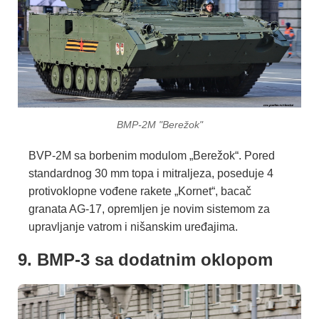
BMP-2M "Berežok"
BVP-2M sa borbenim modulom „Berežok“. Pored
standardnog 30 mm topa i mitraljeza, poseduje 4
protivoklopne vođene rakete „Kornet“, bacač
granata AG-17, opremljen je novim sistemom za
upravljanje vatrom i nišanskim uređajima.
9. BMP-3 sa dodatnim oklopom