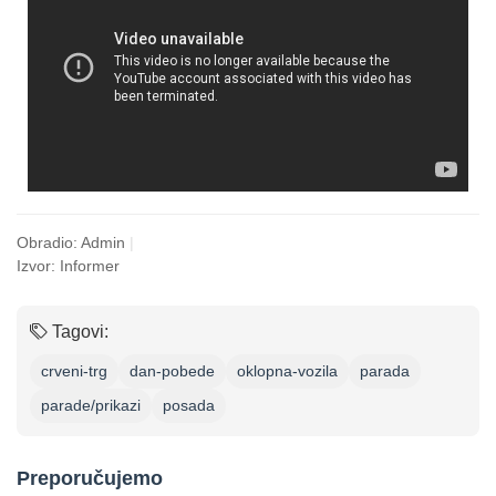
Obradio: Admin
|
Izvor: Informer
Tagovi:
crveni-trg
dan-pobede
oklopna-vozila
parada
parade/prikazi
posada
Preporučujemo