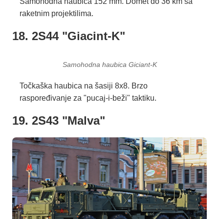
Samohodna haubica 152 mm. Domet do 36 km sa
raketnim projektilima.
18. 2S44 "Giacint-K"
Samohodna haubica Giciant-K
Točkaška haubica na šasiji 8x8. Brzo
raspoređivanje za "pucaj-i-beži" taktiku.
19. 2S43 "Malva"