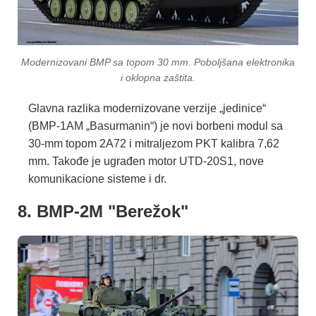
Modernizovani BMP sa topom 30 mm. Poboljšana elektronika
i oklopna zaštita.
Glavna razlika modernizovane verzije „jedinice“
(BMP-1AM „Basurmanin“) je novi borbeni modul sa
30-mm topom 2A72 i mitraljezom PKT kalibra 7,62
mm. Takođe je ugrađen motor UTD-20S1, nove
komunikacione sisteme i dr.
8. BMP-2M "Berežok"