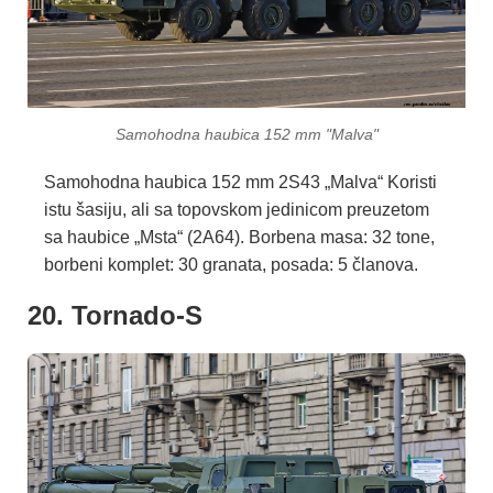
Samohodna haubica 152 mm "Malva"
Samohodna haubica 152 mm 2S43 „Malva“ Koristi
istu šasiju, ali sa topovskom jedinicom preuzetom
sa haubice „Msta“ (2A64). Borbena masa: 32 tone,
borbeni komplet: 30 granata, posada: 5 članova.
20. Tornado-S