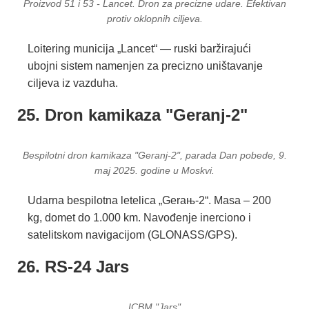
Proizvod 51 i 53 - Lancet. Dron za precizne udare. Efektivan
protiv oklopnih ciljeva.
Loitering municija „Lancet“ — ruski baržirajući
ubojni sistem namenjen za precizno uništavanje
ciljeva iz vazduha.
25. Dron kamikaza "Geranj-2"
Bespilotni dron kamikaza "Geranj-2", parada Dan pobede, 9.
maj 2025. godine u Moskvi.
Udarna bespilotna letelica „Geraњ-2“. Masa – 200
kg, domet do 1.000 km. Navođenje inerciono i
satelitskom navigacijom (GLONASS/GPS).
26. RS-24 Jars
ICBM "Jars"