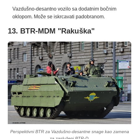
Vazdušno-desantno vozilo sa dodatnim bočnim
oklopom. Može se iskrcavati padobranom.
13. BTR-MDM "Rakuška"
Perspektivni BTR za Vazdušno-desantne snage kao zamena
za zasluženi BTR-D.