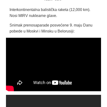
Interkontinentalna balistička raketa (12,000 km).
Nosi MIRV nuklearne glave.
Snimak prenosaparade posvećene 9. maju Danu
pobede u Moskvi i Minsku u Belorusiji: