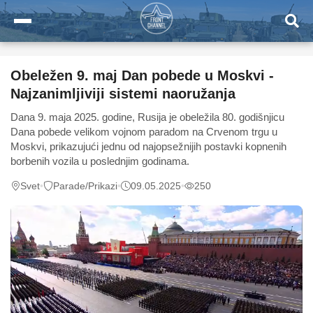
Obeležen 9. maj Dan pobede u Moskvi -
Najzanimljiviji sistemi naoružanja
Dana 9. maja 2025. godine, Rusija je obeležila 80. godišnjicu
Dana pobede velikom vojnom paradom na Crvenom trgu u
Moskvi, prikazujući jednu od najopsežnijih postavki kopnenih
borbenih vozila u poslednjim godinama.
Svet
•
Parade/Prikazi
•
09.05.2025
•
250
0