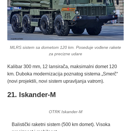
MLRS sistem sa dometom 120 km. Poseduje vođene rakete
za precizne udare
Kalibar 300 mm, 12 lansirača, maksimalni domet 120
km. Duboka modernizacija poznatog sistema „Smerč“
(novi projektili, novi sistem upravljanja vatrom).
21. Iskander-M
OTRK Iskander-M
Balistički raketni sistem (500 km domet). Visoka