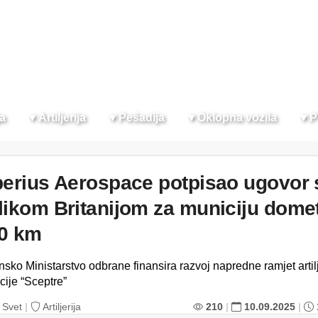
ja
▼
Artiljerija
▼
Pešadija
▼
Oklopna vozila
▼
P
berius Aerospace potpisao ugovor 
likom Britanijom za municiju dome
0 km
nsko Ministarstvo odbrane finansira razvoj napredne ramjet artil
cije “Sceptre”
Svet
|
Artiljerija
210
|
10.09.2025
|