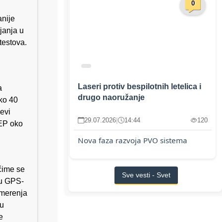
0
anije
janja u
testova.
Laseri protiv bespilotnih letelica i
a
drugo naoružanje
ko 40
evi
29.07.2026
|
14:44
120
CEP oko
Nova faza razvoja PVO sistema
čime se
Sve vesti - Svet
 u GPS-
 merenja
ju
e