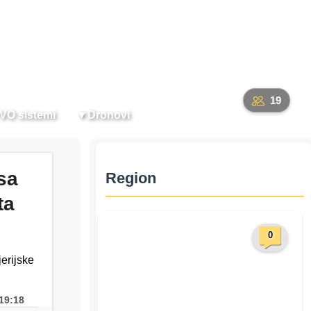
O nama
Forum
Registracija
Prijava
Pretraži
19
VO sistemi
▼
Dronovi
sa
Region
ta
0
jerijske
19:18