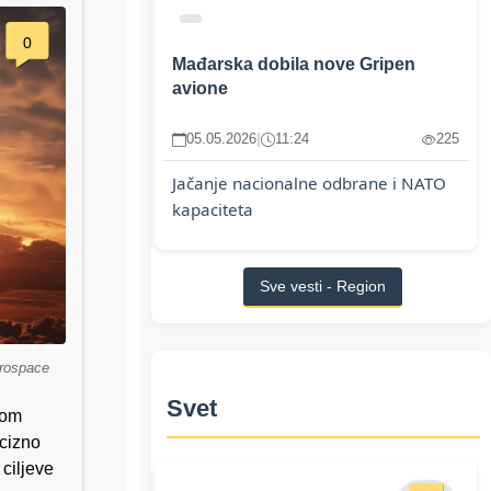
0
Mađarska dobila nove Gripen
avione
05.05.2026
|
11:24
225
Jačanje nacionalne odbrane i NATO
kapaciteta
Sve vesti - Region
erospace
Svet
jom
ecizno
ciljeve