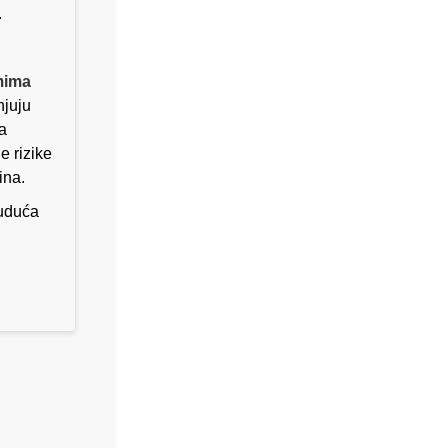
.
mima
njuju
a
e rizike
ina.
buduća