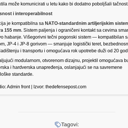
ktila može komunicirati u letu kako bi dodatno poboljšali tačnost
snost i interoperabilnost
ija je kompatibilna sa
NATO-standardnim artiljerijskim siste
bra 155 mm
. Sistem paljenja i ograničeni kontakt sa cevima sma
vo habanje. Višegorivni tečni pogonski sistem — kompatibilan s
om, JP-4 i JP-8 gorivom — smanjuje logistički teret, bezbednosn
kladištenju i transportu i omogućava rok upotrebe duži od 20 god
ljujući modularnom, otvorenom dizajnu, projektil omogućava 
erska i hardverska unapređenja, oslanjajući se na savremene
loške standarde.
io: Admin front | Izvor: thedefensepost.com
Tagovi: