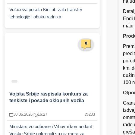
na ud
Vučićeva poseta Kini ubrzala transfer
Detal
tehnologije i obuku radnika
Endi 
maju 
Produ
0
Prema
preci
poređ
km, d
dužin
100 m
Otpo
Vojska Srbije raspisala konkurs za
tenkiste i posade oklopnih vozila
Grana
izdva
30.05.2026
|
16:27
203
omete
rade 
Ministarstvo odbrane i Vrhovni komandant
greša
Vojske Srbije pokrenuli su niz mera za