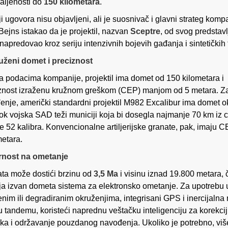
aljenosti do
150 kilometara
.
ji ugovora nisu objavljeni, ali je suosnivač i glavni strateg komp
Bejns istakao da je projektil, nazvan
Sceptre
, od svog predstavl
napredovao kroz seriju intenzivnih bojevih gađanja i sintetičkih 
ženi domet i preciznost
 podacima kompanije, projektil ima domet od 150 kilometara i
znost izraženu kružnom greškom (CEP) manjom od 5 metara. Z
enje, američki standardni projektil M982 Excalibur ima domet o
ok vojska SAD teži municiji koja bi dosegla najmanje 70 km iz c
e 52 kalibra. Konvencionalne artiljerijske granate, pak, imaju 
etara.
rnost na ometanje
ta može dostići brzinu od
3,5 Ma
i visinu iznad 19.800 metara, 
ja izvan dometa sistema za elektronsko ometanje. Za upotrebu
nim ili degradiranim okruženjima, integrisani GPS i inercijalna
u tandemu, koristeći naprednu veštačku inteligenciju za korekci
ka i održavanje pouzdanog navođenja. Ukoliko je potrebno, viš