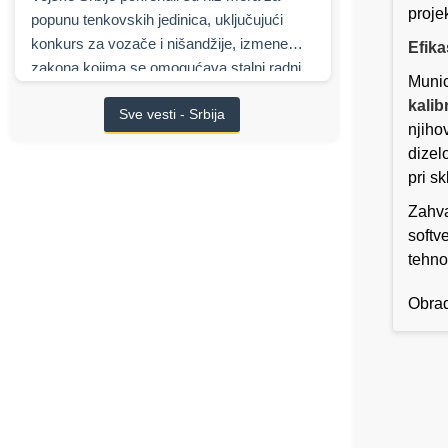
proje
popunu tenkovskih jedinica, uključujući
konkurs za vozače i nišandžije, izmene
Efika
zakona kojima se omogućava stalni radni
Munic
odnos, najavljene finansijske podsticaje,
kali
Sve vesti - Srbija
kao i višemilijardu saradnju sa izraelskim
njiho
Elbit Systems
na modernizaciji oklopnih
dizel
borbenih vozila.
pri s
Zahva
softv
tehno
Obrad