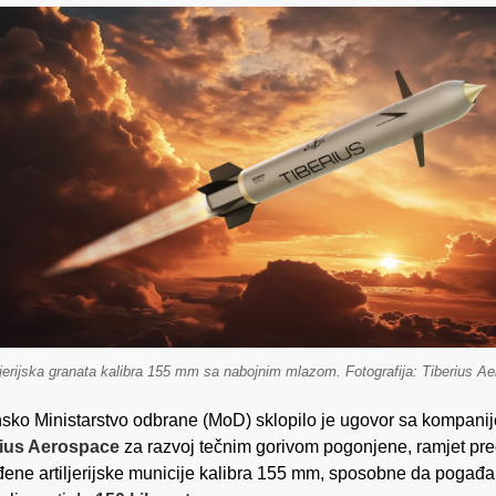
ljerijska granata kalibra 155 mm sa nabojnim mlazom. Fotografija: Tiberius A
nsko Ministarstvo odbrane (MoD) sklopilo je ugovor sa kompani
rius Aerospace
za razvoj tečnim gorivom pogonjene, ramjet pr
ene artiljerijske municije kalibra 155 mm, sposobne da pogađa 