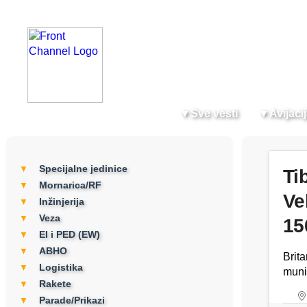
▼
Sve vesti
▼
Avijaci
Specijalne jedinice
▼
Ti
Mornarica/RF
▼
Ve
Inžinjerija
▼
Veza
▼
15
EI i PED (EW)
▼
ABHO
▼
Brita
Logistika
▼
muni
Rakete
▼
Parade/Prikazi
▼