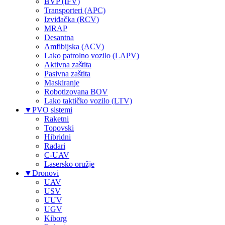
BVP (IFV)
Transporteri (APC)
Izviđačka (RCV)
MRAP
Desantna
Amfibijska (ACV)
Lako patrolno vozilo (LAPV)
Aktivna zaštita
Pasivna zaštita
Maskiranje
Robotizovana BOV
Lako taktičko vozilo (LTV)
▼
PVO sistemi
Raketni
Topovski
Hibridni
Radari
C-UAV
Lasersko oružje
▼
Dronovi
UAV
USV
UUV
UGV
Kiborg