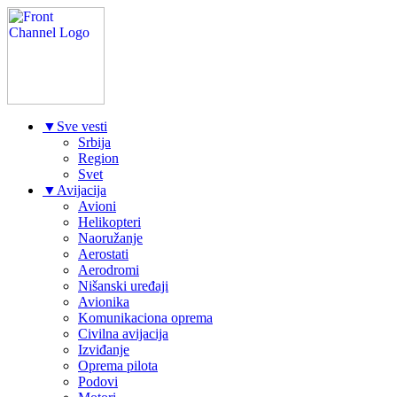
▼
Sve vesti
Srbija
Region
Svet
▼
Avijacija
Avioni
Helikopteri
Naoružanje
Aerostati
Aerodromi
Nišanski uređaji
Avionika
Komunikaciona oprema
Civilna avijacija
Izviđanje
Oprema pilota
Podovi