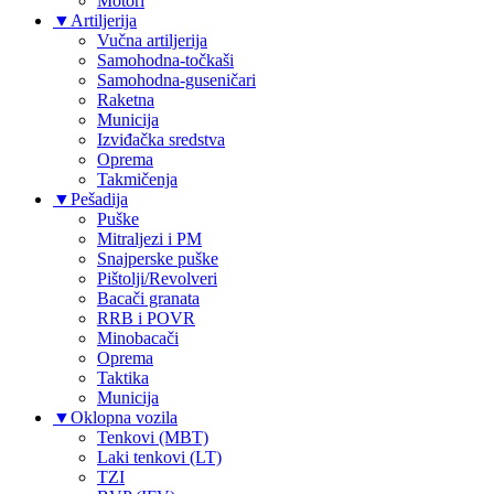
Motori
▼
Artiljerija
Vučna artiljerija
Samohodna-točkaši
Samohodna-guseničari
Raketna
Municija
Izviđačka sredstva
Oprema
Takmičenja
▼
Pešadija
Puške
Mitraljezi i PM
Snajperske puške
Pištolji/Revolveri
Bacači granata
RRB i POVR
Minobacači
Oprema
Taktika
Municija
▼
Oklopna vozila
Tenkovi (MBT)
Laki tenkovi (LT)
TZI