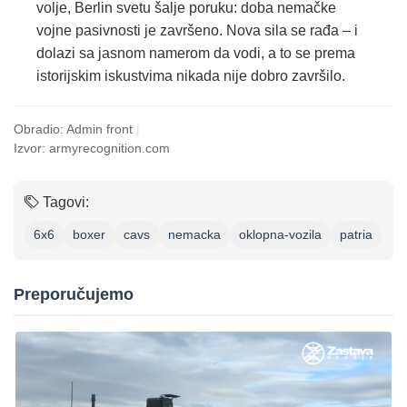
volje, Berlin svetu šalje poruku: doba nemačke
vojne pasivnosti je završeno. Nova sila se rađa – i
dolazi sa jasnom namerom da vodi, a to se prema
istorijskim iskustvima nikada nije dobro završilo.
Obradio: Admin front
|
Izvor: armyrecognition.com
Tagovi:
6x6
boxer
cavs
nemacka
oklopna-vozila
patria
Preporučujemo