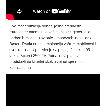
Ova modernizacija donosi jasne prednosti:
Eurofighter nadmašuje većinu četvrte generacije
borbenih aviona u avionici i manevrabilnosti, dok
Boxer i Patria nude kombinaciju zaštite, mobilnosti i
svestranosti. U poređenju sa postojećih oko 405
vozila Boxer i 350 IFV Puma, novi planovi
predstavljaju kvantni skok u vojnoj spremnosti i
kapacitetima.