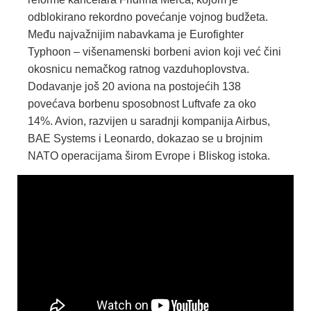
odblokirano rekordno povećanje vojnog budžeta.
Među najvažnijim nabavkama je Eurofighter
Typhoon – višenamenski borbeni avion koji već čini
okosnicu nemačkog ratnog vazduhoplovstva.
Dodavanje još 20 aviona na postojećih 138
povećava borbenu sposobnost Luftvafe za oko
14%. Avion, razvijen u saradnji kompanija Airbus,
BAE Systems i Leonardo, dokazao se u brojnim
NATO operacijama širom Evrope i Bliskog istoka.