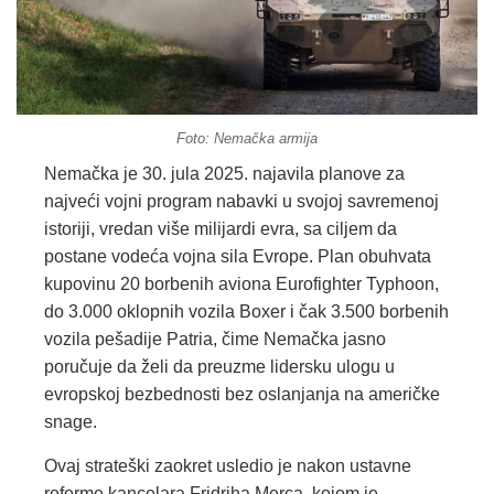
Foto: Nemačka armija
Nemačka je 30. jula 2025. najavila planove za
najveći vojni program nabavki u svojoj savremenoj
istoriji, vredan više milijardi evra, sa ciljem da
postane vodeća vojna sila Evrope. Plan obuhvata
kupovinu 20 borbenih aviona Eurofighter Typhoon,
do 3.000 oklopnih vozila Boxer i čak 3.500 borbenih
vozila pešadije Patria, čime Nemačka jasno
poručuje da želi da preuzme lidersku ulogu u
evropskoj bezbednosti bez oslanjanja na američke
snage.
Ovaj strateški zaokret usledio je nakon ustavne
reforme kancelara Fridriha Merca, kojom je