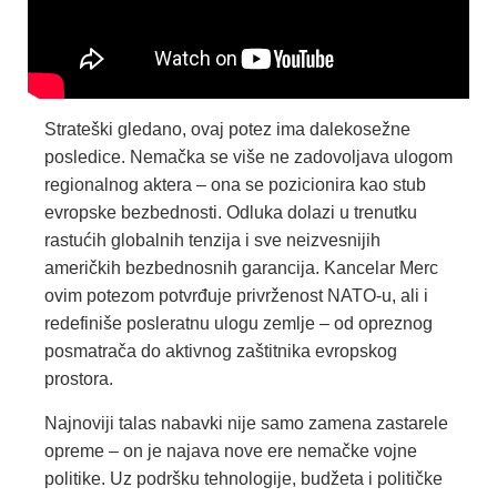
Strateški gledano, ovaj potez ima dalekosežne
posledice. Nemačka se više ne zadovoljava ulogom
regionalnog aktera – ona se pozicionira kao stub
evropske bezbednosti. Odluka dolazi u trenutku
rastućih globalnih tenzija i sve neizvesnijih
američkih bezbednosnih garancija. Kancelar Merc
ovim potezom potvrđuje privrženost NATO-u, ali i
redefiniše posleratnu ulogu zemlje – od opreznog
posmatrača do aktivnog zaštitnika evropskog
prostora.
Najnoviji talas nabavki nije samo zamena zastarele
opreme – on je najava nove ere nemačke vojne
politike. Uz podršku tehnologije, budžeta i političke