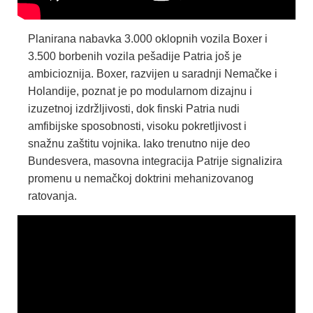
Planirana nabavka 3.000 oklopnih vozila Boxer i
3.500 borbenih vozila pešadije Patria još je
ambicioznija. Boxer, razvijen u saradnji Nemačke i
Holandije, poznat je po modularnom dizajnu i
izuzetnoj izdržljivosti, dok finski Patria nudi
amfibijske sposobnosti, visoku pokretljivost i
snažnu zaštitu vojnika. Iako trenutno nije deo
Bundesvera, masovna integracija Patrije signalizira
promenu u nemačkoj doktrini mehanizovanog
ratovanja.