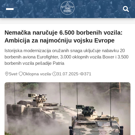
Nemačka naručuje 6.500 borbenih vozila:
Ambicija za najmoćniju vojsku Evrope
Istorijska modernizacija oružanih snaga uključuje nabavku 20
borbenih aviona Eurofighter, 3.000 oklopnih vozila Boxer i 3.500
borbenih vozila pešadije Patria
Svet
•
Oklopna vozila
•
31.07.2025
•
371
0