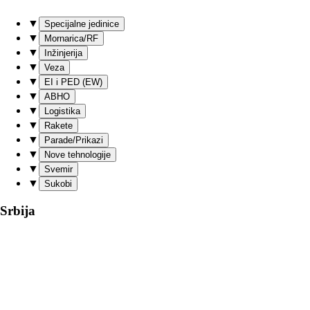
▼
Specijalne jedinice
▼
Mornarica/RF
▼
Inžinjerija
▼
Veza
▼
EI i PED (EW)
▼
ABHO
▼
Logistika
▼
Rakete
▼
Parade/Prikazi
▼
Nove tehnologije
▼
Svemir
▼
Sukobi
Srbija