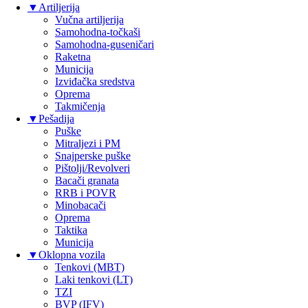
▼
Artiljerija
Vučna artiljerija
Samohodna-točkaši
Samohodna-guseničari
Raketna
Municija
Izviđačka sredstva
Oprema
Takmičenja
▼
Pešadija
Puške
Mitraljezi i PM
Snajperske puške
Pištolji/Revolveri
Bacači granata
RRB i POVR
Minobacači
Oprema
Taktika
Municija
▼
Oklopna vozila
Tenkovi (MBT)
Laki tenkovi (LT)
TZI
BVP (IFV)