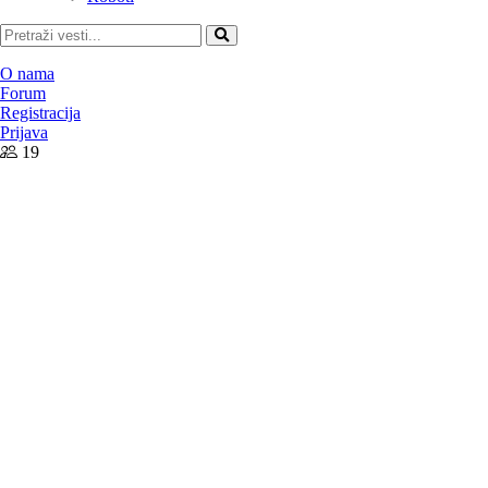
Pretraži
O nama
Forum
Registracija
Prijava
19