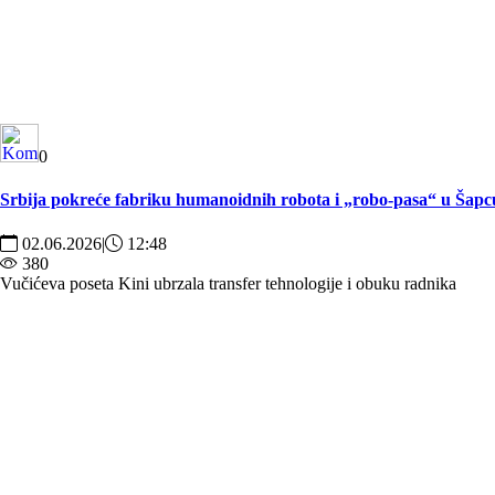
0
Srbija pokreće fabriku humanoidnih robota i „robo-pasa“ u Šapc
02.06.2026
|
12:48
380
Vučićeva poseta Kini ubrzala transfer tehnologije i obuku radnika