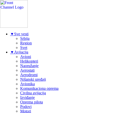
▼
Sve vesti
Srbija
Region
Svet
▼
Avijacija
Avioni
Helikopteri
Naoružanje
Aerostati
Aerodromi
Nišanski uređaji
Avionika
Komunikaciona oprema
Civilna avijacija
Izviđanje
Oprema pilota
Podovi
Motori