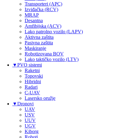
Transporteri (APC)
Izviđačka (RCV)
MRAP
Desantna
Amfibijska (ACV)
Lako patrolno vozilo (LAPV)
Aktivna zaštita
Pasivna zaštita
Maskiranje
Robotizovana BOV
Lako taktičko vozilo (LTV)
▼
PVO sistemi
Raketni
Topovski
Hibridni
Radari
C-UAV
Lasersko oružje
▼
Dronovi
UAV
USV
UUV
UGV
Kiborg
Roboti