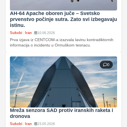
AH-64 Apache oboren juče – Svetsko
prvenstvo počinje sutra. Zato svi izbegavaju
istinu.
Sukobi
|
Iran
|
10.06.2026
Prva izjava iz CENTCOM-a izazvala lavinu kontradiktornih
informacija o incidentu u Ormuškom tesnacu.
0
Mreža senzora SAD protiv iranskih raketa i
dronova
Sukobi
|
Iran
|
23.05.2026