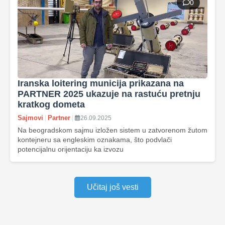
0
Iranska loitering municija prikazana na
PARTNER 2025 ukazuje na rastuću pretnju
kratkog dometa
Sajmovi
|
Partner
|
26.09.2025
Na beogradskom sajmu izložen sistem u zatvorenom žutom
kontejneru sa engleskim oznakama, što podvlači
potencijalnu orijentaciju ka izvozu
Učitaj još vesti