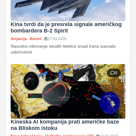
Kina tvrdi da je presrela signale američkog
bombardera B‑2 Spirit
Avijacija
|
Avioni
|
17.03.2026
Navodno otkrivanje stealth letelice iznad Irana izazvalo
zabrinutost
0
Kineska AI kompanija prati američke baze
na Bliskom istoku