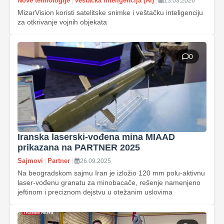
Nove tehnologije
|
Veštačka inteligencija (AI)
|
13.03.2026
MizarVision koristi satelitske snimke i veštačku inteligenciju
za otkrivanje vojnih objekata
0
Iranska laserski-vođena mina MIAAD
prikazana na PARTNER 2025
Sajmovi
|
Partner
|
26.09.2025
Na beogradskom sajmu Iran je izložio 120 mm polu-aktivnu
laser-vođenu granatu za minobacače, rešenje namenjeno
jeftinom i preciznom dejstvu u otežanim uslovima