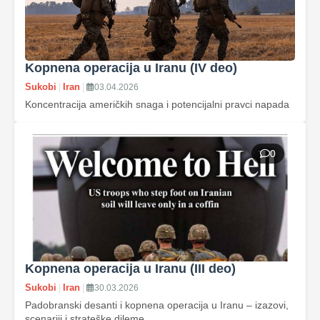
Kopnena operacija u Iranu (IV deo)
Sukobi
|
Iran
|
03.04.2026
Koncentracija američkih snaga i potencijalni pravci napada
0
Kopnena operacija u Iranu (III deo)
Sukobi
|
Iran
|
30.03.2026
Padobranski desanti i kopnena operacija u Iranu – izazovi,
scenariji i strateške dileme