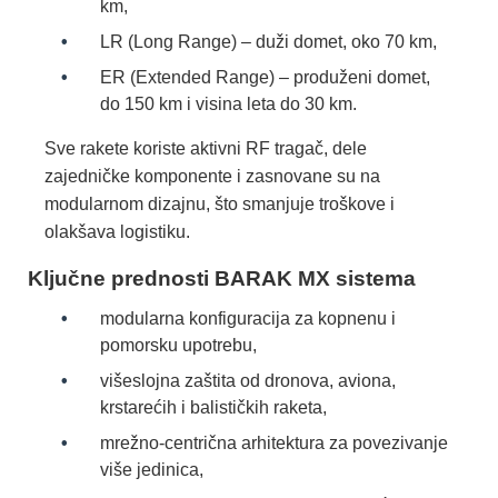
km,
LR (Long Range) – duži domet, oko 70 km,
ER (Extended Range) – produženi domet,
do 150 km i visina leta do 30 km.
Sve rakete koriste aktivni RF tragač, dele
zajedničke komponente i zasnovane su na
modularnom dizajnu, što smanjuje troškove i
olakšava logistiku.
Ključne prednosti BARAK MX sistema
modularna konfiguracija za kopnenu i
pomorsku upotrebu,
višeslojna zaštita od dronova, aviona,
krstarećih i balističkih raketa,
mrežno-centrična arhitektura za povezivanje
više jedinica,