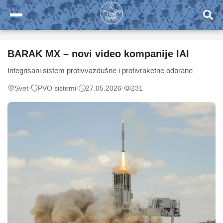
BARAK MX – novi video kompanije IAI
Integrisani sistem protivvazdušne i protivraketne odbrane
Svet
•
PVO sistemi
•
27.05.2026
•
231
0