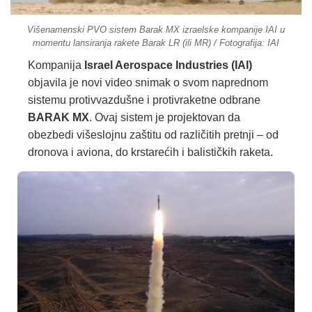
Višenamenski PVO sistem Barak MX izraelske kompanije IAI u
momentu lansiranja rakete Barak LR (ili MR) / Fotografija: IAI
Kompanija
Israel Aerospace Industries (IAI)
objavila je novi video snimak o svom naprednom
sistemu protivvazdušne i protivraketne odbrane
BARAK MX
. Ovaj sistem je projektovan da
obezbedi višeslojnu zaštitu od različitih pretnji – od
dronova i aviona, do krstarećih i balističkih raketa.