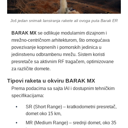
Još jedan snimak lansiranja rakete ali ovoga puta Barak ER
BARAK MX
se odlikuje modularnim dizajnom i
mrežno-centričnom arhitekturom, što omogućava
povezivanje kopnenih i pomorskih jedinica u
jedinstvenu odbrambenu mrežu. Sistem koristi
presretače sa aktivnim RF tragačem, optimizovane
za različite domete.
Tipovi raketa u okviru BARAK MX
Prema podacima sa sajta IAI i dostupnim tehničkim
specifikacijama:
SR (Short Range) – kratkodometni presretač,
domet oko 15 km,
MR (Medium Range) – srednji domet, oko 35