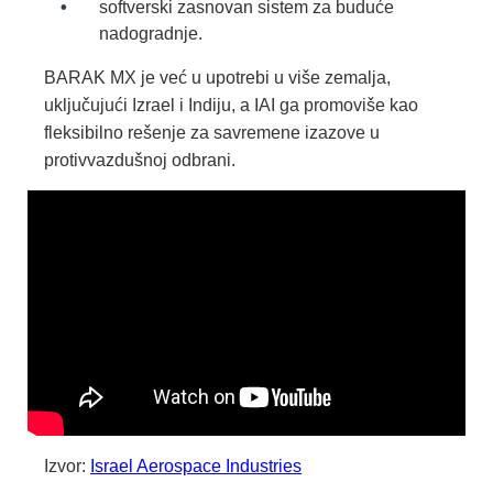
softverski zasnovan sistem za buduće
nadogradnje.
BARAK MX je već u upotrebi u više zemalja,
uključujući Izrael i Indiju, a IAI ga promoviše kao
fleksibilno rešenje za savremene izazove u
protivvazdušnoj odbrani.
Izvor:
Israel Aerospace Industries