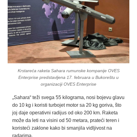
Krstareća raketa Sahara rumunske kompanije OVES
Enterprise predstavljena 17. februara u Bukoreštu u
organizaciji OVES Enterprise
„Sahara“ teži svega 55 kilograma, nosi bojevu glavu
do 10 kg i koristi turbojet motor sa 20 kg goriva, što
joj daje operativni radijus od oko 200 km. Raketa
može da leti na visini od 50 metara, prateći teren i
koristeći zaklone kako bi smanjila vidljivost na
radarima.