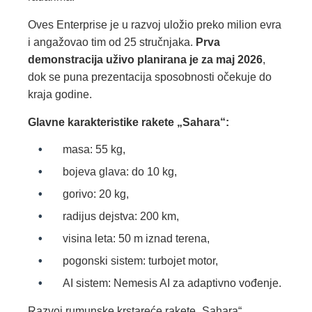
Oves Enterprise je u razvoj uložio preko milion evra
i angažovao tim od 25 stručnjaka.
Prva
demonstracija uživo planirana je za maj 2026
,
dok se puna prezentacija sposobnosti očekuje do
kraja godine.
Glavne karakteristike rakete „Sahara“:
masa: 55 kg,
bojeva glava: do 10 kg,
gorivo: 20 kg,
radijus dejstva: 200 km,
visina leta: 50 m iznad terena,
pogonski sistem: turbojet motor,
AI sistem: Nemesis AI za adaptivno vođenje.
Razvoj rumunske krstareće rakete „Sahara“