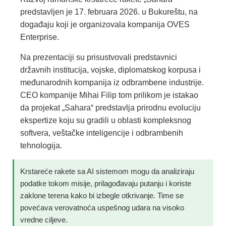
predstavljen je 17. februara 2026. u Bukureštu, na
događaju koji je organizovala kompanija OVES
Enterprise.
Na prezentaciji su prisustvovali predstavnici
državnih institucija, vojske, diplomatskog korpusa i
međunarodnih kompanija iz odbrambene industrije.
CEO kompanije Mihai Filip tom prilikom je istakao
da projekat „Sahara“ predstavlja prirodnu evoluciju
ekspertize koju su gradili u oblasti kompleksnog
softvera, veštačke inteligencije i odbrambenih
tehnologija.
Krstareće rakete sa AI sistemom mogu da analiziraju
podatke tokom misije, prilagođavaju putanju i koriste
zaklone terena kako bi izbegle otkrivanje. Time se
povećava verovatnoća uspešnog udara na visoko
vredne ciljeve.