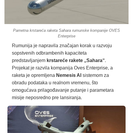
Pametna krstareća raketa Sahara rumunske kompanije OVES
Enterprise
Rumunija je napravila značajan korak u razvoju
sopstvenih odbrambenih kapaciteta
predstavljanjem
krstareće rakete „Sahara“
.
Projekat je razvila kompanija Oves Enterprise, a
raketa je opremljena
Nemesis AI
sistemom za
obradu podataka u realnom vremenu, što
omogućava prilagođavanje putanje i parametara
misije neposredno pre lansiranja.