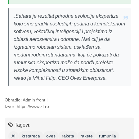
„Sahara je rezultat prirodne evolucije ekspertize
koju smo gradili poslednjih godina u kompleksnom
softveru, veštačkoj inteligenciji i projektima iz
oblasti aerosvemira i odbrane. Naš cilj je da
izgradimo robustan sistem, usklađen sa
međunarodnim standardima, koji će pokazati da
rumunska ekspertiza može da podrži projekte
visoke kompleksnosti u strateškim oblastima“,
rekao je Mihai Filip, CEO Oves Enterprise.
Obradio: Admin front
|
Izvor: https://www.zf.ro
Tagovi:
AI
krstareca
oves
raketa
rakete
rumunija