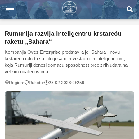
Rumunija razvija inteligentnu krstareću
raketu „Sahara“
Kompanija Oves Enterprise predstavila je „Sahara“, novu
krstareću raketu sa integrisanom veštačkom inteligencijom,
koja Rumuniji donosi domaću sposobnost preciznih udara na
velikim udaljenostima.
Region
•
Rakete
•
23.02.2026
•
259
0