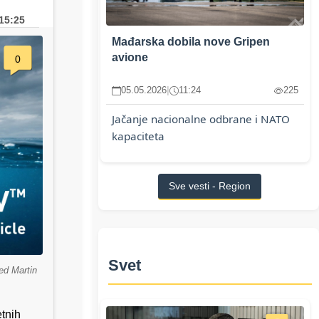
15:25
Mađarska dobila nove Gripen
avione
0
05.05.2026
|
11:24
225
Jačanje nacionalne odbrane i NATO
kapaciteta
Sve vesti - Region
Svet
d Martin
tnih