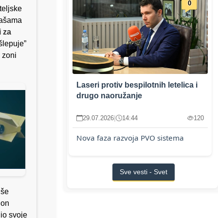
0
teljske
čašama
i za
šlepuje”
 zoni
Laseri protiv bespilotnih letelica i
drugo naoružanje
29.07.2026
|
14:44
120
Nova faza razvoja PVO sistema
Sve vesti - Svet
iše
 on
nio svoje