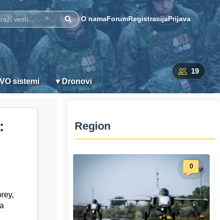
O nama
Forum
Registracija
Prijava
Pretraži
19
VO sistemi
▼
Dronovi
:
Region
0
rey,
va