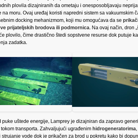
dnih plovila dizajniranih da ometaju i onesposobljavaju neprija
 na moru. Ovaj uređaj koristi napredni sistem sa vakuumskim 
osebnim docking mehanizmom, koji mu omogućava da se
prikač
ve prijateljskih brodova ili podmornica
. Na ovaj način, dron „
će plovilo, čime drastično štedi sopstvene resurse dok putuje ka
enja zadatka.
 puke uštede energije, Lamprey je dizajniran da zapravo gener
u tokom transporta. Zahvaljujući ugrađenim
hidrogeneratorima
,
ti strujanje vode dok je prikačen za brod u pokretu kako bi dopu