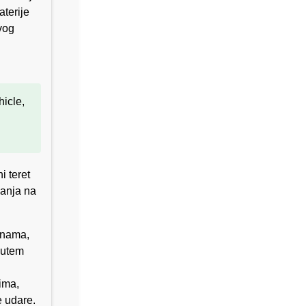
aterije
vog
icle,
i teret
vanja na
inama,
putem
ima,
e udare.