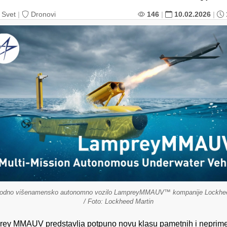
Svet
|
Dronovi
146
|
10.02.2026
|
odno višenamensko autonomno vozilo LampreyMMAUV™ kompanije Lockhee
/ Foto: Lockheed Martin
ey MMAUV predstavlja potpuno novu klasu pametnih i neprime