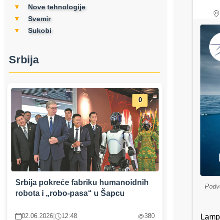
Nove tehnologije
▼
Svemir
▼
Sukobi
▼
Srbija
0
Srbija pokreće fabriku humanoidnih
Podv
robota i „robo-pasa“ u Šapcu
02.06.2026
|
12:48
380
Lampr