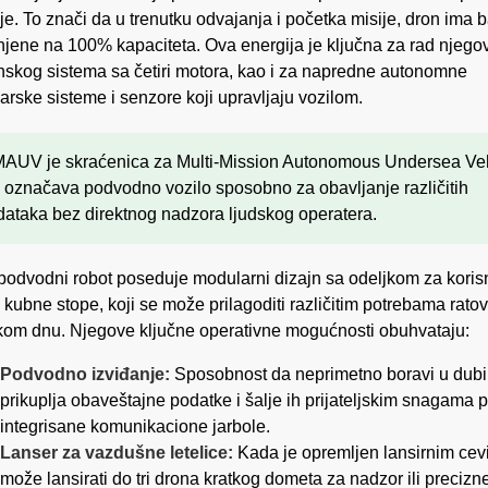
ije. To znači da u trenutku odvajanja i početka misije, dron ima b
jene na 100% kapaciteta. Ova energija je ključna za rad njego
skog sistema sa četiri motora, kao i za napredne autonomne
arske sisteme i senzore koji upravljaju vozilom.
AUV je skraćenica za Multi-Mission Autonomous Undersea Veh
o označava podvodno vozilo sposobno za obavljanje različitih
dataka bez direktnog nadzora ljudskog operatera.
podvodni robot poseduje modularni dizajn sa odeljkom za korisn
 kubne stope, koji se može prilagoditi različitim potrebama rato
om dnu. Njegove ključne operativne mogućnosti obuhvataju:
Podvodno izviđanje:
Sposobnost da neprimetno boravi u dub
prikuplja obaveštajne podatke i šalje ih prijateljskim snagama 
integrisane komunikacione jarbole.
Lanser za vazdušne letelice:
Kada je opremljen lansirnim cev
može lansirati do tri drona kratkog dometa za nadzor ili precizn