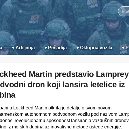
ja
▼
Artiljerija
▼
Pešadija
▼
Oklopna vozila
▼
P
ckheed Martin predstavio Lamprey
dvodni dron koji lansira letelice iz
bina
anija Lockheed Martin otkrila je detalje o svom novom
namenskom autonomnom podvodnom vozilu pod nazivom Lamp
 donosi revolucionarnu sposobnost lansiranja vazdušnih drono
ktno iz morskih dubina uz inovativne metode uštede energije.