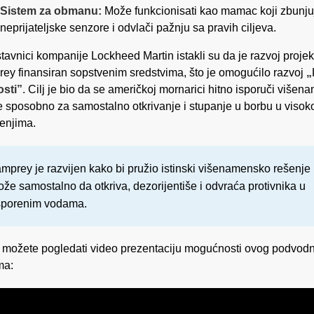
Sistem za obmanu:
Može funkcionisati kao mamac koji zbunju
neprijateljske senzore i odvlači pažnju sa pravih ciljeva.
tavnici kompanije Lockheed Martin istakli su da je razvoj projek
ey finansiran sopstvenim sredstvima, što je omogućilo razvoj
„
osti”
. Cilj je bio da se američkoj mornarici hitno isporuči više
e sposobno za samostalno otkrivanje i stupanje u borbu u visok
enjima.
mprey je razvijen kako bi pružio istinski višenamensko rešenje
že samostalno da otkriva, dezorijentiše i odvraća protivnika u
sporenim vodama.
 možete pogledati video prezentaciju mogućnosti ovog podvod
ma: