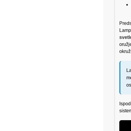
Preds
Lampr
svetl
oružj
okruž
La
mo
o
Ispod
siste