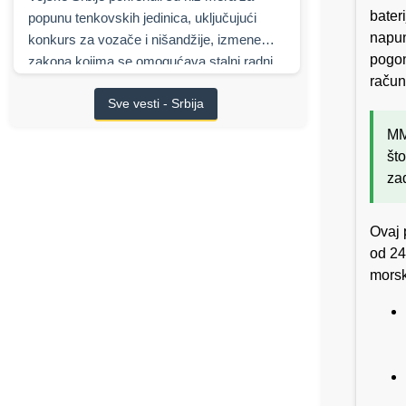
bater
popunu tenkovskih jedinica, uključujući
napun
konkurs za vozače i nišandžije, izmene
pogon
zakona kojima se omogućava stalni radni
račun
odnos, najavljene finansijske podsticaje,
Sve vesti - Srbija
kao i višemilijardu saradnju sa izraelskim
Elbit Systems
na modernizaciji oklopnih
MM
borbenih vozila.
št
za
Ovaj 
od 24
morsk