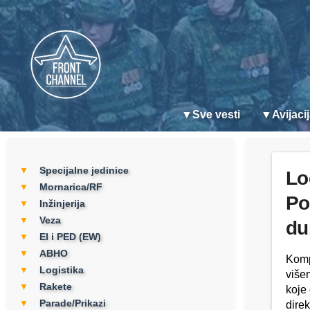
▼
Sve vesti
▼
Avijaci
Specijalne jedinice
▼
Lo
Mornarica/RF
▼
Po
Inžinjerija
▼
Veza
▼
du
EI i PED (EW)
▼
ABHO
▼
Komp
Logistika
▼
više
Rakete
▼
koje
Parade/Prikazi
▼
dire