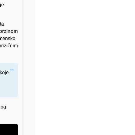
je
ta
brzinom
namensko
orizičnim
 koje
nog