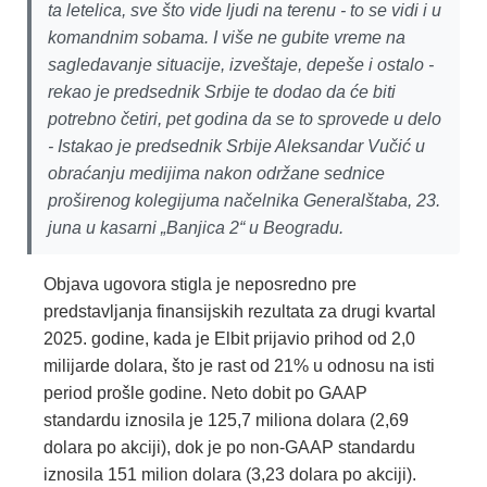
ta letelica, sve što vide ljudi na terenu - to se vidi i u
komandnim sobama. I više ne gubite vreme na
sagledavanje situacije, izveštaje, depeše i ostalo -
rekao je predsednik Srbije te dodao da će biti
potrebno četiri, pet godina da se to sprovede u delo
- Istakao je predsednik Srbije Aleksandar Vučić u
obraćanju medijima nakon održane sednice
proširenog kolegijuma načelnika Generalštaba, 23.
juna u kasarni „Banjica 2“ u Beogradu.
Objava ugovora stigla je neposredno pre
predstavljanja finansijskih rezultata za drugi kvartal
2025. godine, kada je Elbit prijavio prihod od 2,0
milijarde dolara, što je rast od 21% u odnosu na isti
period prošle godine. Neto dobit po GAAP
standardu iznosila je 125,7 miliona dolara (2,69
dolara po akciji), dok je po non-GAAP standardu
iznosila 151 milion dolara (3,23 dolara po akciji).