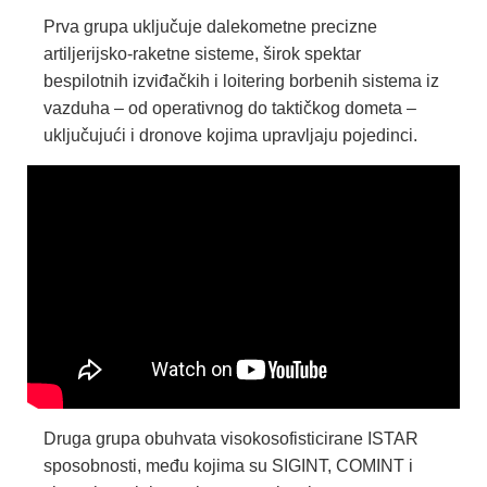
Prva grupa uključuje dalekometne precizne
artiljerijsko-raketne sisteme, širok spektar
bespilotnih izviđačkih i loitering borbenih sistema iz
vazduha – od operativnog do taktičkog dometa –
uključujući i dronove kojima upravljaju pojedinci.
Druga grupa obuhvata visokosofisticirane ISTAR
sposobnosti, među kojima su SIGINT, COMINT i