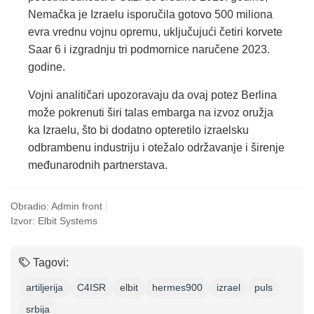
Nemačka je Izraelu isporučila gotovo 500 miliona
evra vrednu vojnu opremu, uključujući četiri korvete
Saar 6 i izgradnju tri podmornice naručene 2023.
godine.
Vojni analitičari upozoravaju da ovaj potez Berlina
može pokrenuti širi talas embarga na izvoz oružja
ka Izraelu, što bi dodatno opteretilo izraelsku
odbrambenu industriju i otežalo održavanje i širenje
međunarodnih partnerstava.
Obradio: Admin front
|
Izvor: Elbit Systems
Tagovi:
artiljerija
C4ISR
elbit
hermes900
izrael
puls
srbija