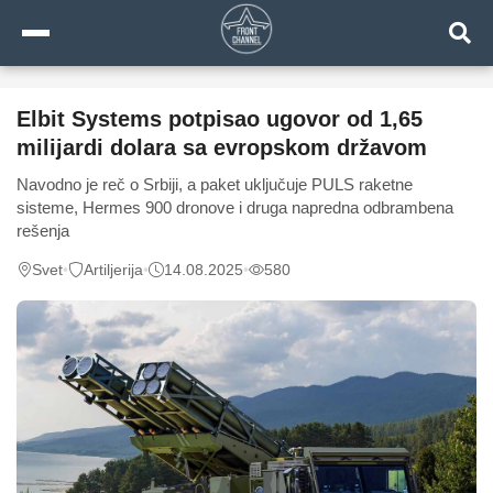
Elbit Systems potpisao ugovor od 1,65
milijardi dolara sa evropskom državom
Navodno je reč o Srbiji, a paket uključuje PULS raketne
sisteme, Hermes 900 dronove i druga napredna odbrambena
rešenja
Svet
•
Artiljerija
•
14.08.2025
•
580
0