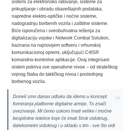
sistemi za elektronsko ratovanje, sisteme za
prikupljanje i obradu obaveštajnih podataka,
napredne elektro-optičke i noćne sisteme,
nadogradnju borbenih vozila i zaštitne sisteme.
Biće isporučena i sveobuhvatna rešenja za
digitalizaciju vojske i Network Combat Solution,
bazirana na najnovijem softveru i vrhunskoj
komunikacionoj opremi, uključujući C4ISR
komandno-kontrolne aplikacije. Ovaj integrisani
sistem pokriva sve operativne nivoe – od strateškog
vojnog štaba do taktičkog nivoa i poslednjeg
borbenog vozila.
Doneli smo danas odluku da idemo u koncept
formiranja platforme digitalne armije. To znači
uvezivanje. Mi ćemo uskoro imati velike i moćne
bespilotne letelice koje će imati širok vidokrug,
dalekometni vidokrug i u skladu s tim - sve što vidi