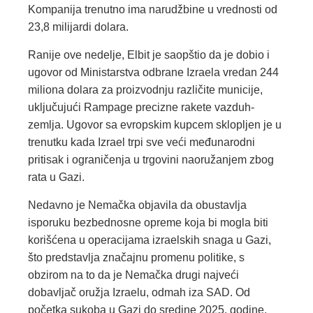
Kompanija trenutno ima narudžbine u vrednosti od
23,8 milijardi dolara.
Ranije ove nedelje, Elbit je saopštio da je dobio i
ugovor od Ministarstva odbrane Izraela vredan 244
miliona dolara za proizvodnju različite municije,
uključujući Rampage precizne rakete vazduh-
zemlja. Ugovor sa evropskim kupcem sklopljen je u
trenutku kada Izrael trpi sve veći međunarodni
pritisak i ograničenja u trgovini naoružanjem zbog
rata u Gazi.
Nedavno je Nemačka objavila da obustavlja
isporuku bezbednosne opreme koja bi mogla biti
korišćena u operacijama izraelskih snaga u Gazi,
što predstavlja značajnu promenu politike, s
obzirom na to da je Nemačka drugi najveći
dobavljač oružja Izraelu, odmah iza SAD. Od
početka sukoba u Gazi do sredine 2025. godine,