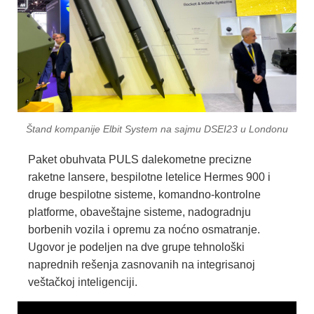
Štand kompanije Elbit System na sajmu DSEI23 u Londonu
Paket obuhvata PULS dalekometne precizne
raketne lansere, bespilotne letelice Hermes 900 i
druge bespilotne sisteme, komandno-kontrolne
platforme, obaveštajne sisteme, nadogradnju
borbenih vozila i opremu za noćno osmatranje.
Ugovor je podeljen na dve grupe tehnološki
naprednih rešenja zasnovanih na integrisanoj
veštačkoj inteligenciji.