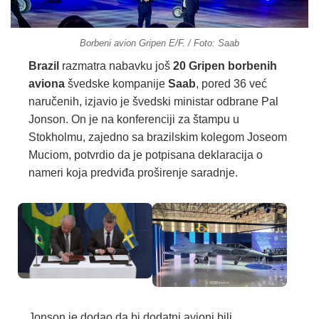
Borbeni avion Gripen E/F. / Foto: Saab
Brazil
razmatra nabavku još
20 Gripen borbenih
aviona
švedske kompanije
Saab
, pored 36 već
naručenih, izjavio je švedski ministar odbrane Pal
Jonson. On je na konferenciji za štampu u
Stokholmu, zajedno sa brazilskim kolegom Joseom
Muciom, potvrdio da je potpisana deklaracija o
nameri koja predviđa proširenje saradnje.
Jonson je dodao da bi dodatni avioni bili