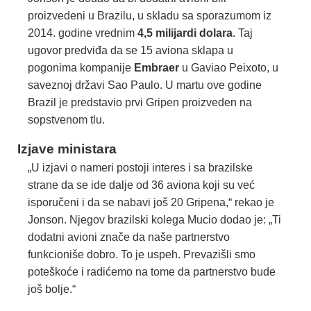
proizvedeni u Brazilu, u skladu sa sporazumom iz
2014. godine vrednim
4,5 milijardi dolara
. Taj
ugovor predviđa da se 15 aviona sklapa u
pogonima kompanije
Embraer
u Gaviao Peixoto, u
saveznoj državi Sao Paulo. U martu ove godine
Brazil je predstavio prvi Gripen proizveden na
sopstvenom tlu.
Izjave ministara
„U izjavi o nameri postoji interes i sa brazilske
strane da se ide dalje od 36 aviona koji su već
isporučeni i da se nabavi još 20 Gripena,“ rekao je
Jonson. Njegov brazilski kolega Mucio dodao je: „Ti
dodatni avioni znače da naše partnerstvo
funkcioniše dobro. To je uspeh. Prevazišli smo
poteškoće i radićemo na tome da partnerstvo bude
još bolje.“