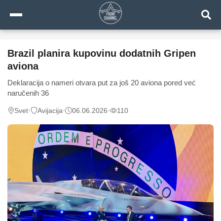
Brazil planira kupovinu dodatnih Gripen
aviona
Deklaracija o nameri otvara put za još 20 aviona pored već
naručenih 36
Svet
•
Avijacija
•
06.06.2026
•
110
0