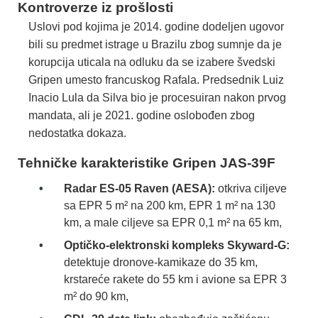
Kontroverze iz prošlosti
Uslovi pod kojima je 2014. godine dodeljen ugovor
bili su predmet istrage u Brazilu zbog sumnje da je
korupcija uticala na odluku da se izabere švedski
Gripen umesto francuskog Rafala. Predsednik Luiz
Inacio Lula da Silva bio je procesuiran nakon prvog
mandata, ali je 2021. godine oslobođen zbog
nedostatka dokaza.
Tehničke karakteristike Gripen JAS-39F
Radar ES-05 Raven (AESA):
otkriva ciljeve
sa EPR 5 m² na 200 km, EPR 1 m² na 130
km, a male ciljeve sa EPR 0,1 m² na 65 km,
Optičko-elektronski kompleks Skyward-G:
detektuje dronove-kamikaze do 35 km,
krstareće rakete do 55 km i avione sa EPR 3
m² do 90 km,