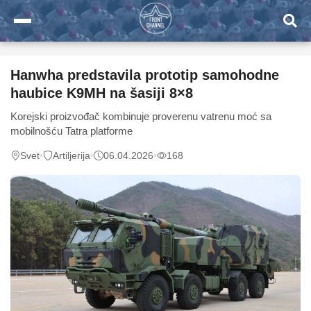
Hanwha predstavila prototip samohodne
haubice K9MH na šasiji 8×8
Korejski proizvođač kombinuje proverenu vatrenu moć sa
mobilnošću Tatra platforme
Svet
•
Artiljerija
•
06.04.2026
•
168
0