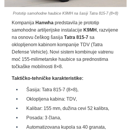
Prototip samohodne haubice K9MH na šasiji Tatra 815‑7 (8×8)
Kompanija
Hanwha
predstavila je prototip
samohodne artiljerijske instalacije
K9MH
, razvijene
na osnovu češkog šasija
Tatra 815‑7
sa
oklopljenom kabinom kompanije TDV (Tatra
Defense Vehicle). Novi sistem kombinuje vatrenu
moć 155‑milimetarske haubice sa prednostima
točkaške mobilnosti 8×8.
Taktičko‑tehničke karakteristike:
Šasija: Tatra 815‑7 (8×8),
Oklopljena kabina: TDV,
Kalibar: 155 mm, dužina cevi 52 kalibra,
Posada: 3 člana,
Automatizovana kupola sa 40 granata,