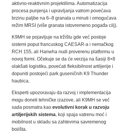
aktivno‑reaktivnim projektilima. Automatizacija
procesa punjenja i upravljanja vatrom povećava
brzinu paljbe na 6–8 granata u minuti i omogućava
režim MRSI (više granata istovremeno pogađa cilj).
K9MH se pojavljuje na tržištu gde već postoje
sistemi poput francuskog CAESAR‑a i nemačkog
RCH 155, ali Hanwha nudi proverenu platformu u
novoj formi. Očekuje se da će verzija na šasiji 8×8
olakšati logistiku, povećati fleksibilnost artiljerije i
dopuniti postojeći park guseničnih K9 Thunder
haubica.
Eksperti upozoravaju da razvoj i implementacija
mogu doneti tehničke izazove, ali K9MH se već
sada posmatra kao
evolutivni korak u razvoju
artiljerijskih sistema
, koji spaja vatrenu moć i
mobilnost u skladu sa zahtevima savremenog
bojišta.