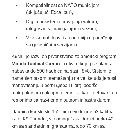
Kompatibilnost sa NATO municijom
(uključujući Excalibur),
Digitalni sistem upravljanja vatrom,
integrisan sa navigacijom i vezom,
Visoka mobilnost i autonomija u poređenju
sa guseničnim verzijama.
K9MH je razvijen prvenstveno za američki program
Mobile Tactical Canon
, u okviru kojeg se planira
nabavka do 500 haubica na šasiji 8×8. Sistem je
namenjen brzom premeštanju na velike udaljenosti,
manevrisanju u borbi („ispali i idi“), podršci
motopokretnih i oklopnih jedinica, kao i delovanju u
regionima sa razvijenom putnom infrastrukturom.
Haubica koristi istu 155‑mm cev dužine 52 kalibra
kao i K9 Thunder, što omogućava domet preko 40
km sa standardnim granatama, a do 70 km sa