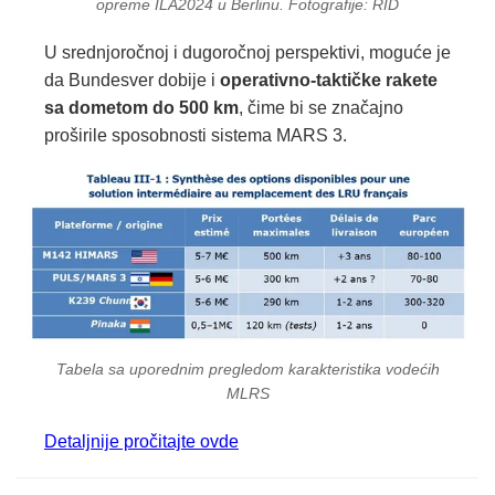
opreme ILA2024 u Berlinu. Fotografije: RID
U srednjoročnoj i dugoročnoj perspektivi, moguće je
da Bundesver dobije i
operativno‑taktičke rakete
sa dometom do 500 km
, čime bi se značajno
proširile sposobnosti sistema MARS 3.
Tabela sa uporednim pregledom karakteristika vodećih
MLRS
Detaljnije pročitajte ovde