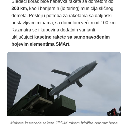
Sledeći korak biće nabavka raketa sa dometom do
300 km
, kao i barijernih (loitering) municija sličnog
dometa. Postoji i potreba za raketama sa daljinski
postavljivim minama, sa dometom većim od 100 km.
Razmatra se i kupovina dodatnih varijanti,
uključujući
kasetne rakete sa samonavođenim
bojevim elementima SMArt
.
Maketa krstareće rakete JFS-M tokom izložbe odbrambene