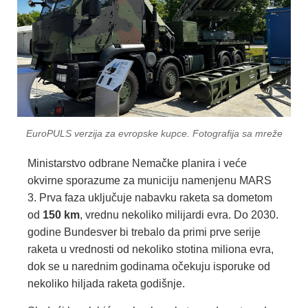
EuroPULS verzija za evropske kupce. Fotografija sa mreže
Ministarstvo odbrane Nemačke planira i veće
okvirne sporazume za municiju namenjenu MARS
3. Prva faza uključuje nabavku raketa sa dometom
od
150 km
, vrednu nekoliko milijardi evra. Do 2030.
godine Bundesver bi trebalo da primi prve serije
raketa u vrednosti od nekoliko stotina miliona evra,
dok se u narednim godinama očekuju isporuke od
nekoliko hiljada raketa godišnje.