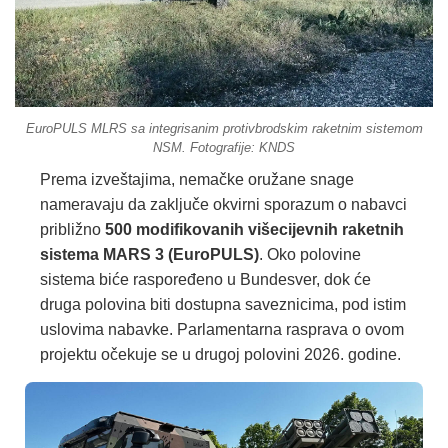
EuroPULS MLRS sa integrisanim protivbrodskim raketnim sistemom
NSM. Fotografije: KNDS
Prema izveštajima, nemačke oružane snage
nameravaju da zaključe okvirni sporazum o nabavci
približno
500 modifikovanih višecijevnih raketnih
sistema MARS 3 (EuroPULS)
. Oko polovine
sistema biće raspoređeno u Bundesver, dok će
druga polovina biti dostupna saveznicima, pod istim
uslovima nabavke. Parlamentarna rasprava o ovom
projektu očekuje se u drugoj polovini 2026. godine.