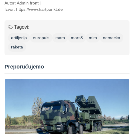
Autor: Admin front
|
Izvor: https://www.hartpunkt.de
Tagovi:
artiljerija
europuls
mars
mars3
mlrs
nemacka
raketa
Preporučujemo