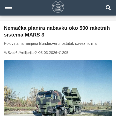
Nemačka planira nabavku oko 500 raketnih
sistema MARS 3
Polovina namenjena Bundesveru, ostatak saveznicima
Svet
•
Artiljerija
•
03.03.2026
•
205
0