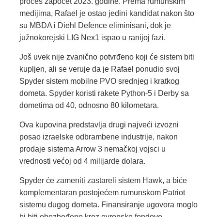
proces započet 2023. godine. Prema rumunskim
medijima, Rafael je ostao jedini kandidat nakon što
su MBDA i Diehl Defence eliminisani, dok je
južnokorejski LIG Nex1 ispao u ranijoj fazi.
Još uvek nije zvanično potvrđeno koji će sistem biti
kupljen, ali se veruje da je Rafael ponudio svoj
Spyder sistem mobilne PVO srednjeg i kratkog
dometa. Spyder koristi rakete Python-5 i Derby sa
dometima od 40, odnosno 80 kilometara.
Ova kupovina predstavlja drugi najveći izvozni
posao izraelske odbrambene industrije, nakon
prodaje sistema Arrow 3 nemačkoj vojsci u
vrednosti većoj od 4 milijarde dolara.
Spyder će zameniti zastareli sistem Hawk, a biće
komplementaran postojećem rumunskom Patriot
sistemu dugog dometa. Finansiranje ugovora moglo
bi biti obezbeđeno kroz evropske fondove,