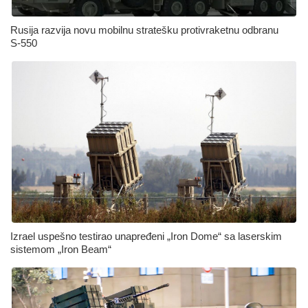
Rusija razvija novu mobilnu stratešku protivraketnu odbranu
S‑550
Izrael uspešno testirao unapređeni „Iron Dome“ sa laserskim
sistemom „Iron Beam“