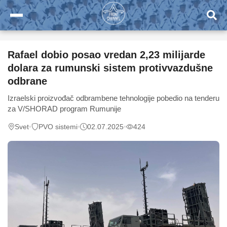
Rafael dobio posao vredan 2,23 milijarde
dolara za rumunski sistem protivvazdušne
odbrane
Izraelski proizvođač odbrambene tehnologije pobedio na tenderu
za V/SHORAD program Rumunije
Svet
•
PVO sistemi
•
02.07.2025
•
424
0