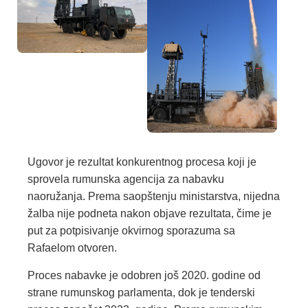
Ugovor je rezultat konkurentnog procesa koji je
sprovela rumunska agencija za nabavku
naoružanja. Prema saopštenju ministarstva, nijedna
žalba nije podneta nakon objave rezultata, čime je
put za potpisivanje okvirnog sporazuma sa
Rafaelom otvoren.
Proces nabavke je odobren još 2020. godine od
strane rumunskog parlamenta, dok je tenderski