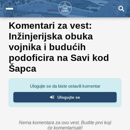
Komentari za vest:
Inžinjerijska obuka
vojnika i budućih
podoficira na Savi kod
Šapca
Ulogujte se da biste ostavili komentar
Ulogujte se
Nema komentara za ovu vest. Budite prvi koji
će komentarisati!