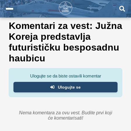
Komentari za vest: Južna
Koreja predstavlja
futurističku besposadnu
haubicu
Ulogujte se da biste ostavili komentar
Ulogujte se
Nema komentara za ovu vest. Budite prvi koji
će komentarisati!