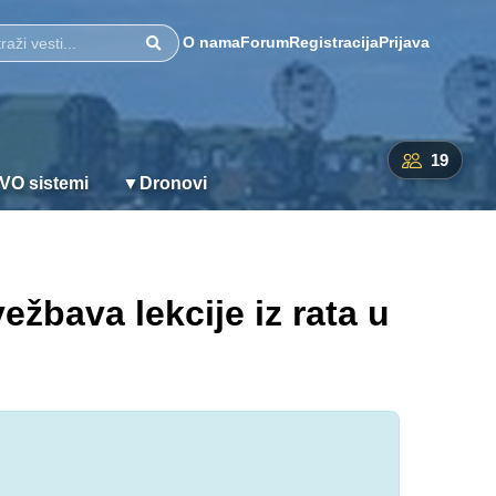
O nama
Forum
Registracija
Prijava
Pretraži
19
VO sistemi
▼
Dronovi
ežbava lekcije iz rata u