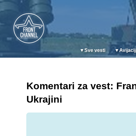
▼
Sve vesti
▼
Avijaci
Komentari za vest: Franc
Ukrajini