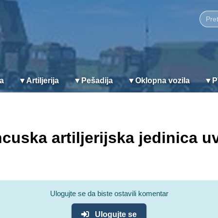
ja
▼
Artiljerija
▼
Pešadija
▼
Oklopna vozila
▼
P
uska artiljerijska jedinica uv
Ulogujte se da biste ostavili komentar
Ulogujte se