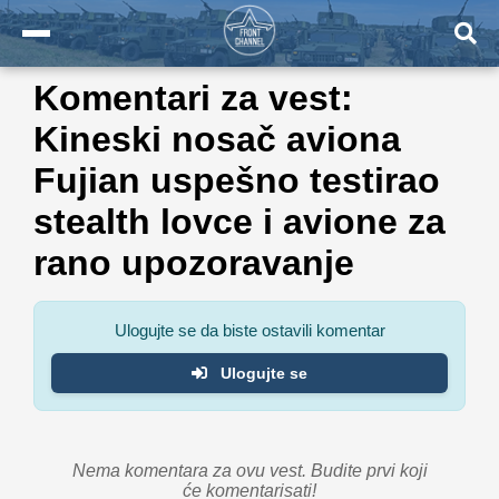
Komentari za vest:
Kineski nosač aviona
Fujian uspešno testirao
stealth lovce i avione za
rano upozoravanje
Ulogujte se da biste ostavili komentar
Ulogujte se
Nema komentara za ovu vest. Budite prvi koji
će komentarisati!