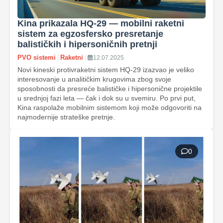
Kina prikazala HQ-29 — mobilni raketni
sistem za egzosfersko presretanje
balističkih i hipersoničnih pretnji
PVO sistemi
|
Raketni
|
12.07.2025
Novi kineski protivraketni sistem HQ-29 izazvao je veliko
interesovanje u analitičkim krugovima zbog svoje
sposobnosti da presreće balističke i hipersonične projektile
u srednjoj fazi leta — čak i dok su u svemiru. Po prvi put,
Kina raspolaže mobilnim sistemom koji može odgovoriti na
najmodernije strateške pretnje.
0