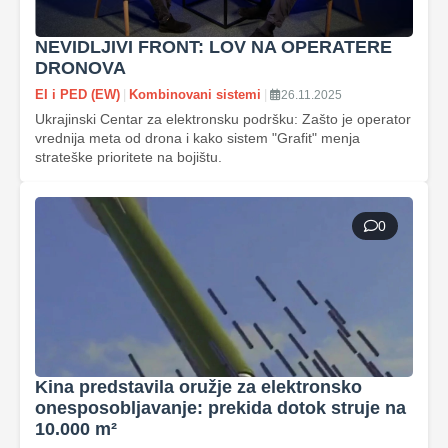
NEVIDLJIVI FRONT: LOV NA OPERATERE
DRONOVA
EI i PED (EW)
|
Kombinovani sistemi
|
26.11.2025
Ukrajinski Centar za elektronsku podršku: Zašto je operator
vrednija meta od drona i kako sistem "Grafit" menja
strateške prioritete na bojištu.
0
Kina predstavila oružje za elektronsko
onesposobljavanje: prekida dotok struje na
10.000 m²