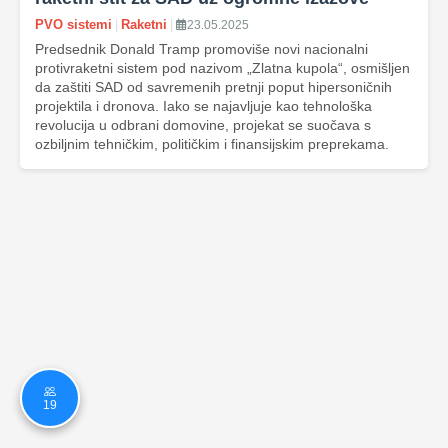
PVO sistemi
|
Raketni
|
23.05.2025
Predsednik Donald Tramp promoviše novi nacionalni
protivraketni sistem pod nazivom „Zlatna kupola“, osmišljen
da zaštiti SAD od savremenih pretnji poput hipersoničnih
projektila i dronova. Iako se najavljuje kao tehnološka
revolucija u odbrani domovine, projekat se suočava s
ozbiljnim tehničkim, političkim i finansijskim preprekama.
19