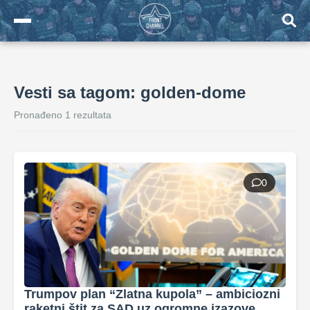
Vesti sa tagom: golden-dome
Pronađeno 1 rezultata
0
Trumpov plan “Zlatna kupola” – ambiciozni
raketni štit za SAD uz ogromne izazove