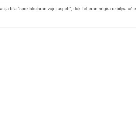
racija bila "spektakularan vojni uspeh", dok Teheran negira ozbiljna ošt