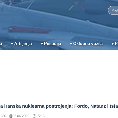
ja
▼
Artiljerija
▼
Pešadija
▼
Oklopna vozila
▼
P
a iranska nuklearna postrojenja: Fordo, Natanz i Isf
286
|
22.06.2025
|
15:18