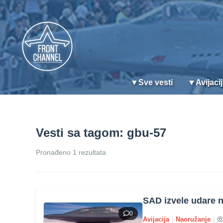
▼
Sve vesti
▼
Avijaci
Vesti sa tagom: gbu-57
Pronađeno 1 rezultata
SAD izvele udare n
0
Avijacija
|
Naoružanje
|