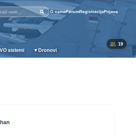
O nama
Forum
Registracija
Prijava
Pretraži
19
VO sistemi
▼
Dronovi
ahan