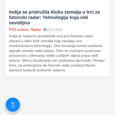
Indija se pridružila klubu zemalja u trci za
fotonski radar: Tehnologija koja vidi
nevidljivo
PVO sistemi
|
Radari
|
10.07.2025
Indija je nedavno predstavila svoj prvi fotonski radar,
ulazeći u elitni klub zemalja koje razvijaju ovu
revolucionarnu tehnologiju. Ova inovacija koristi svetlosne
signale umesto radio talasa, čime se značajno povećava
preciznost u otkrivanju teško uočljivih ciljeva poput stelt
aviona. Slična istraživanja već godinama sprovode i Rusija i
Kina, sa ambicijama da fotonski radar postane ključni
element budućih borbenih sistema.
19