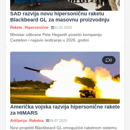
SAD razvija novu hipersoničnu raketu
Blackbeard GL za masovnu proizvodnju
Rakete
|
Hipersonične
|
11.01.2026
Ministar odbrane Pete Hegseth posetio kompaniju
Castelion i najavio testiranja u 2026. godini
0
Američka vojska razvija hipersonične rakete
za HIMARS
Artiljerija
|
Raketna
|
09.07.2025
Novi projektil Blackbeard GL omogućiće raketnom sistemu