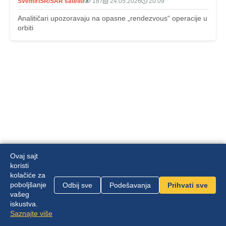
Svemir
ISR/SAR sateliti
187
24.05.2026
20:09
Analitičari upozoravaju na opasne „rendezvous“ operacije u
orbiti
Ovaj sajt
koristi
kolačiće za
poboljšanje
Odbij sve
Podešavanja
Prihvati sve
Mapa sajta
|
Politika privatnosti
vašeg
iskustva.
Zvanični sajt Front Channel | © 2026 |
Saznajte više
front.channel.rs@gmail.com