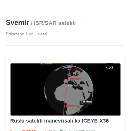
Svemir
/ ISR/SAR sateliti
Prikazano 1 od 1 vesti
0
Ruski sateliti manevrisali ka ICEYE-X36