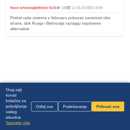
Nove tehnologije
Motori SUS
188
12.03.2026
14:09
Prekid rada sistema u februaru pokazao zavisnost obe
strane, dok Rusija i Belorusija razvijaju sopstvene
alternative
Ovaj sajt
koristi
kolačiće za
poboljšanje
Odbij sve
Podešavanja
Prihvati sve
Mapa sajta
|
Politika privatnosti
vašeg
iskustva.
Zvanični sajt Front Channel | © 2026 |
Saznajte više
front.channel.rs@gmail.com