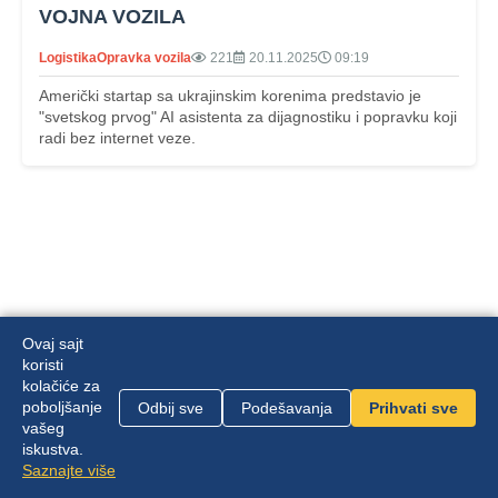
VOJNA VOZILA
Logistika
Opravka vozila
221
20.11.2025
09:19
Američki startap sa ukrajinskim korenima predstavio je
"svetskog prvog" AI asistenta za dijagnostiku i popravku koji
radi bez internet veze.
Ovaj sajt
koristi
kolačiće za
poboljšanje
Odbij sve
Podešavanja
Prihvati sve
Mapa sajta
|
Politika privatnosti
vašeg
iskustva.
Zvanični sajt Front Channel | © 2026 |
Saznajte više
front.channel.rs@gmail.com